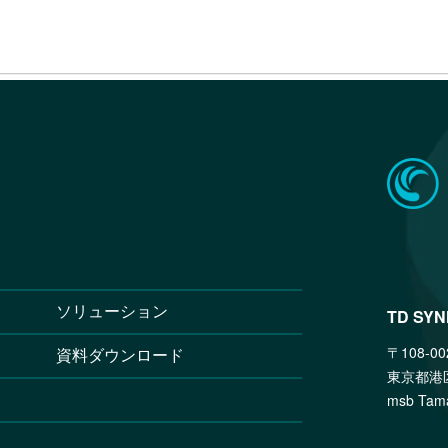
の働き方。 ～Powered 
Lenovoのエッジ
定型業務の大幅な効率化・省力
65等クラウドアプリのセキュリティ
Microsoft
【TD SYNNEX共催】
アイ・エス・
ページ
率化 〜エージェン
Magic Leap
 上で工事要員計画を広く共有、工事
策向けバックアップソリュー
【Microsof
生成AI時代の情報
SplashTop B
止を実現
当者、管理者必
セキュリティの常識 ～Sym
株式会社フル
クを実現 汎用性の高い
とツールの選び方・おすすめ
2030年までの
で実現する、機密情
IIJのクラウ
マルチポートアダプタを採用
テクノロジーエ
Microsoft×Inte
ThinkSyste
皮膚疾患の診断支援に応用、
策におすすめのバックアップ
ダウンロード
来た。Surface と 
Google Wo
ィソリューション
信頼できるソリ
の働き方。 ～Powered 
入を完全サポ
 を使った自社パッケージ製品のクラ
ュリティ製品の比較9選
ディストリビュ
【登壇します】ZDNET Jap
Google M
幅増を実現
テクノロジーエ
Vol.3 攻撃は終
｜Google 
ウドアセスメントサービス
強力に支えるポータブル充
猛威を振るうラ
の「復旧と再起」
Azure OpenAI 
ationが学校全体へ「ICT活用」を
リスクからMicr
Microsoft×Inte
Microsof
方法を大公開
ソリューション
来た。Surface と 
ビープラス
TD SY
マネジメント
いて 電源の要としてOMNI
「笑顔あふれる
の働き方。 ～Powered 
IBM SPSS Fix 
マネジメントソリューション
〒108-00
Xを導入
資料ダウンロード
技術が貢献でき
IBM SPSS St
Microsoft×Inte
東京都港
料である「除虫菊」のゲノ
ローコード開発で実現。M
Freshworks
来た。Surface と 
クドライブ
msb T
フォマティクスを本格化
Teams 上で
NETGEAR Ja
の働き方。 ～Powered 
文教
したペプチド-GPCRペア高
ク
Yugabayt
ZDNET Japan Cyber
提案するニューノーマルに最適