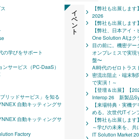
Symantec Data
SPSS Stati
ビス
【弊社も出展します】Educa
イ
シュア・ジャ
2026
ベ
グルージェン
【弊社も出展します】KIZA
ン
Trimble
ト
【弊社、日本アイ・ビ
ン
Eaton（イ
One Solution
se
※当キャンペ
目の前に。機密データ
Symantec&
次世代の学びをサポート
オンプレミスで実現す
延長キャンペ
盤〜
Broadco
ンサービス（PC‐DaaS）
AI時代のゼロトラス
SPSS Statis
革
密流出阻止・端末制限を Ch
SPSS ラ
で実演！～
ダウンロード
【登壇＆出展】【2026
SPSS Amos
イブリッドサービス」を知る
Interop 26 新製品
SPSS Stati
SYNNEX 自動キッティングサ
【来場特典・実機デ
Google AI Pro 
める。次世代ITイ
Zero touch
SYNNEX 自動キッティングサ
【弊社も出展します】NE
HPE Private C
～学びの未来を、共
YSソリューシ
ution Factory
IT Solution Ma