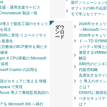
DirectCloud
se
新ITソリューション
Copilot Cloud
入支援・運用支援サービス
オフィスのWi-Fi品
Symantec Endp
hromebook 製品一覧
モで学ぶセミナー～
Carbon Black
wsを安心して利用いただくた
Gemini Enterpr
DTEN
 Control導入で製造工場のセキュリ
2026年セキュ
 GIGA端末
で“今すぐ使える”業
ダウ
TJ Backup Ass
を両立
～Microsoft
ケージ
ンロ
IT Solution Ma
Subgate
同時に実現 リユースリサイ
2026年セキュ
ソリューション
ード
最新ITソリューシ
OpenText
を最適化
ド ― TD S
vice
【販売店限定】単発
るソリューシ
00で厚生労働省のBCP要件を満たす
ュリティ対策と
】オンプレミスからAzureへ
ティング・サポート・
Geminiの導
を確保
激変するVMWa
ル活用術～
金表
 X CPU搭載の Microsoft
解説
EMソリューション
【EDIXに出展しま
IBM SPSS Amo
)を採用
AI時代のビジ
ション】Google
を全面支援！ ～端
IBM SPSS Stati
oft Copilot の試用を
代販売戦略
用の【建設業向け】業務改善10X
～
IBM SPSS Sta
高度化するサイ
開始
【弊社も出展します】Educa
SolarWinds
員がセキュアに使える 情報
う 導入のポイント
2026 in 鹿児島
ChromeOS
kspace で実現
とは？
rosoft 365 Education は、教
次世代IT基盤構築の
Office 20
vice Azure 導入で養殖監視負担の
DX時代に複雑化
決策をご提案します
～仮想化基盤再構築
はお済ですか
べきセキュリテ
移行の成功法則～
Azure フ
icrosoft 365 へ移行
は？
クラウドを最大限活用するための
【登壇＆出展します｜3