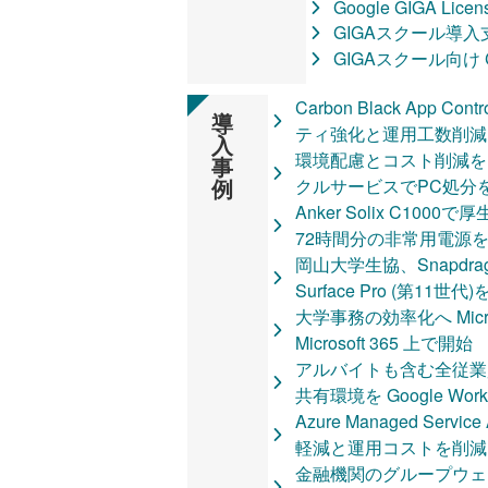
Google GIGA Licen
GIGAスクール導
GIGAスクール向け C
教育現場でWindo
Carbon Black App
めに_Windows 11
導
ティ強化と運用工数削減
GIGAスクールパッ
入
環境配慮とコスト削減を
事
ひとり情シス向け
例
クルサービスでPC処分
Azure Managed Ser
Anker Solix C10
【移行ガイド配布中
72時間分の非常用電源
のスムーズな移行
岡山大学生協、Snapdragon
TD SYNNEXのO
Surface Pro (第11世代
【業界特化型ソリュー
大学事務の効率化へ Micros
Workspace 活
Microsoft 365 上で開始
パッケージを提供
アルバイトも含む全従業
文教
共有環境を Google Wor
Windows 11 と Mic
Azure Managed Ser
育現場の課題に解
軽減と運用コストを削減
Azure Stack HCI
金融機関のグループウェアを M
DevOpsとは？