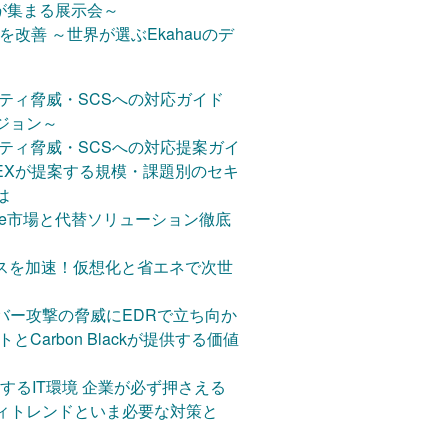
が集まる展示会～
 Lab
質を改善 ～世界が選ぶEkahauのデ
oint Security
ise 実践編 ～AI業務自動化と最新機能
リティ脅威・SCSへの対応ガイド
務効率アップ術～
ort
バージョン～
rket 2026 名古屋 ～ようこそ！世界中の
リティ脅威・SCSへの対応提案ガイ
ョンが集まる展示会～
 - 多彩なセキュリティ領域をカバーす
YNNEXが提案する規模・課題別のセキ
販売から継続ビジネスへ！ ～キッ
ョン
は
ITADで広がるPCライフサイク
入ならTD SYNNEX｜活用事例・料
re市場と代替ソリューション徹底
す】IT商社が教育現場の働き方改革
s V30.0.0
ネスを加速！仮想化と省エネで次世
末から環境整備までサポートします
stics V30.0.0
tistics V29.0.1 新機能紹介
バー攻撃の脅威にEDRで立ち向か
tional Solution Seminar
とCarbon Blackが提供する価値
 導入診断ツール
最適解
16/2019 まもなくサポート終了！対策
するIT環境 企業が必ず押さえる
、ランサムウェア対策、クラウド
？
ィトレンドといま必要な対策と
ァイルサーバー定番パック
月24日(火)～27日(金)東京開