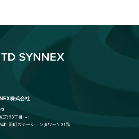
by Copilot CLUB～
サーバー - ThinkEdge
 365 お役立ち資料関連資料ダウンロード
Copilot Studio ではじめる業務効
ビー
トのしくみと業務活⽤への第⼀歩〜
t 365 お役立ち資料集】情報システム担
漏洩を防ぐ！「安全に使わせる」新
usiness Proご紹介
見です！
antec DLPとCarbon Black
ノシステムズ
教育ロードマップを大公開
報の可視化と制御～
ド型メールセキュリティ
コシステムベンチマークレポート
l×TD SYNNEXが語る！PCは、ここまで
mサーバー
Copilot+ PC が導く、ちょっと未来
rkspace 導入支援メニュー｜GWS導
ューションアグリゲーターである
by Copilot CLUB～
ート
ーターとの連携がカギとなる理由
an Security Conference '25
eet ハードウェア販売パートナー登録
コシステムベンチマークレポート
わらない──ランサムウェア被害から
のビデオ会議システム
ンサムウェアなどのセキュリティ
Service
osoft 365のデータ保護を実現する
l×TD SYNNEXが語る！PCは、ここまで
t クラウド導入支援サービス
Copilot+ PC が導く、ちょっと未来
NNEX株式会社
医療現場」を実現するためにICT
by Copilot CLUB～
Pack 29.0.1
23
ることとは
atistics V29 新機能紹介
l×TD SYNNEXが語る！PCは、ここまで
区芝浦3丁目1−1
icrosoft 365 / Microsoft
Copilot+ PC が導く、ちょっと未来
amachi 田町ステーションタワーN 21階
の業務を効率化するハイブリッドワー
pan
by Copilot CLUB～
eDB 関連資料ダウンロードページ
 Security Next Action──課題解決