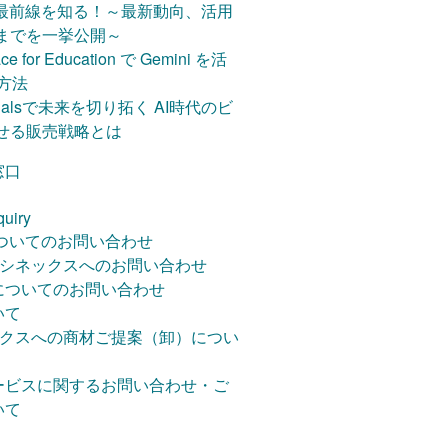
efender for Cloud アセスメント支援
の最前線を知る！～最新動向、活用
ring 2026 Tokyo
On
までを一挙公開～
ndows AI Day ～AIと共に進
エクイニクス）
ce for Education で Gemini を活
s、あなたの仕事の最強パートナーへ～
ートナーに Snapdragon X®
方法
 AI 東京 2026
entialsで未来を切り拓く AI時代のビ
ate Solution Day ～AI時代
せる販売戦略とは
場が選ぶ大容量ストレージの最適
クスジャパン株式会社
のご紹介
s
窓口
 移行検討のお客様必見！Windows
した】Copilot+ PC 実用セミ
Copilot
 で切り拓くモダンワークプレイスの未
dragon・Microsoft Surface 協
ged Service の料金・プラン紹介
quiry
tatistics ソフトウェア紹介
についてのお問い合わせ
役立ち資料ダウンロードページ
tional Solution Seminar
Pack 29.0.2
 シネックスへのお問い合わせ
立ち資料
le
についてのお問い合わせ
売パートナーオンボーディング資料
するVMware市場と代替ソリュ
いて
kを活用した自治体DX
ョン
ックスへの商材ご提案（卸）につい
 Azure】ファイルサーバー定番パック
ーザー必見】脱・レガシー！
フォメーション
 Azure お役立ち資料集】情報システム
(GCP) でセキュアに働き方変革
ービスに関するお問い合わせ・ご
必見です！
l×TD SYNNEXが語る！PCは、ここまで
 PC × Microsoft クラウドのセット販
いて
Azure お役立ち資料関連資料ダウンロー
Copilot+ PC が導く、ちょっと未来
実現