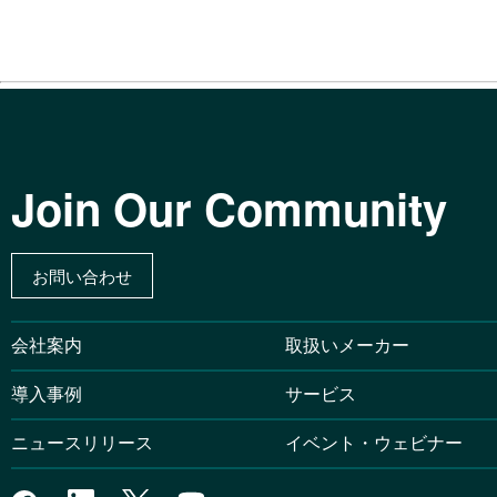
Desktop 」の導入で
Microsoft 3
化を低コストで実現
対策
Microsoft Azure
ランサムウェア対
対応力工場と過重労働防
ション
快適なハイブリッドワー
脆弱性対策の方法
StarTech.com の
製品
AI画像解析システムを
ランサムウェア対
Join Our Community
数値による評価も可能に
製品とセキュリテ
Microsoft Azure
エンドポイントセキ
ウド化でユーザー数の大
(EPP/EDR)
お問い合わせ
ハイブリッドクラ
アクティブラーニングを
Windows 11
電器 Omni Power St
SERVICESolv®
広げていく
会社案内
取扱いメーカー
ITライフサイクル
新時代のオフィス作りにお
ITライフサイクル
導入事例
サービス
POWER STATION 10
ページのご紹介
世界初、蚊取り線香の原
ニュースリリース
イベント・ウェビナー
おてがる！コワー
ム解析を機にバイオイン
教職員／私学向け
データサイエンスを活用
TD シネックスが