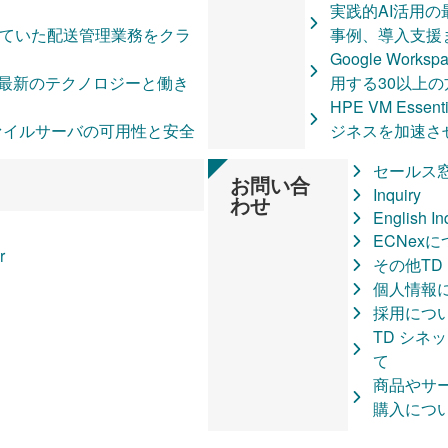
Microsoft D
実践的AI活用
催】Security Days Sp
Aruba Instant 
ていた配送管理業務をクラ
事例、導入支援
ブとは？アプリケーションの
【弊社協賛イベント】Wi
Equinix（
Google Workspa
アーキテクチャを解説
化する Window
生成AIを身近なパ
に最新のテクノロジーと働き
用する30以上の
？クラウド移行の基礎や移行
HPE Discover More
シリーズ
HPE VM Ess
まで徹底解説
【弊社が出展します】Seag
Neatframe
」でファイルサーバの可用性と安全
ジネスを加速さ
aS）ソリューション
のデータ基盤。-現
ベクターワー
SYNNEX
Azure Local 
ション（SaaS）ソリューシ
解-～
Cisco System
セールス
台に近未来のAR体験を提供
Windows 11
お問い合
【申し込みは締め切りま
Microsoft 365 
Inquiry
わせ
11×AI PC
IaaS/PaaS）とは
ナー ～Qualcomm Snap
Azure Mana
English In
で自社サービス開発にフォーカ
来
クラウドソリューション
賛～
IBM SPSS S
ECNex
事業のスタートにも柔軟に
Equinix お
r
【弊社も出展します】Educa
IBM SPSS Fix 
その他TD
ージサービスの実現
センター
Equinix お役
2025 in 埼玉
Lenovo TruSca
個人情報
サブシステム導入により、旭川で
Excellence, センターオブエクセ
Chrome 販
【販売店様限定】激変
TruScale
採用につ
プニーズに対応していく
Chromeboo
ーション徹底解説
ヴォルフビジ
TD シネ
ティ対策を Microsoft
【Microsoft
【販売店・エンドユ
アバー・イン
て
ium で 安価・迅速に実現。
ラウドPCの比較・自動診断ツ
【Microsoft
Google Cloud 
キャンペーン
商品やサ
合させた世界最先端のデジ
担当者、管理者
Microsoft×Inte
Windows 11
購入につ
ネットワーク技術とは？
Desktop簡易計算ツール
Microsoft 
来た。Surface と 
売で高利益を
ower Automate
ューション
ドページ