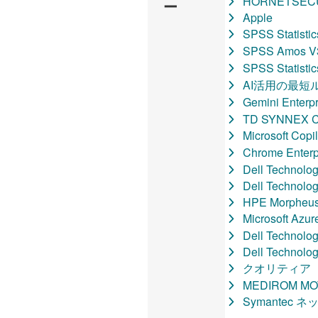
HORNETSEC
ー
Apple
SPSS Stati
SPSS Amos
SPSS Stati
AI活用の最短
Gemini Ente
TD SYNNEX C
Microsoft
Chrome Ente
Dell Technolog
Dell Technolog
HPE Morpheus 
Microsoft
Dell Technolog
Dell Technolog
クオリティア
MEDIROM MO
Symantec