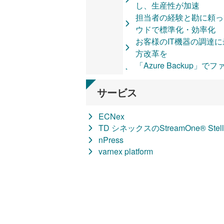
し、生産性が加速
開発手法
担当者の経験と勘に頼っ
クラウドネイティ
ウドで標準化・効率化
モダン化に必要な
お客様のIT機器の調達
クラウド移行とは
方改革を
方法、移行の流れ
「Azure Backup
クラウドVDI（Da
性を大幅に向上させたTD 
クラウドアプリケー
豊洲スマートシティを舞
ョン
サービス
する「Magic Leap 2」
パブリッククラウド（
APEXを導入すること
TD SYNNEXの
ECNex
スすることが、かつ新規
StreamOne® Stellr
TD シネックスのStreamOne® Stell
対応可能なデータストレ
サーバーデザイン
nPress
Seagateストレージ
CoE(Center of 
varnex platform
全国の顧客のバックアッ
レンス)
「身の丈に合った」セキュリ
SOMPOワランティ
365 Business Prem
クラウドVDIとク
リアルとバーチャルを融
ール
タルアートを裏で支える
Azure Virtual 
マイクロソフトのRPA製品「P
セキュリティソリ