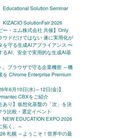
 Loss Prevention
stics V31.0.1 ダウンロードページ
tional Solution Seminar
パン
トフロー
CIO SolutionFair 2026
ー・エム株式会社 共催】Only
ートン）電力管理ソリューション
 AIはクラウドだけではない 遂に実用化が
ーンは終了しました※
を守る生成AIアプライアンス 〜
Carbon Blackライセンス期間3か月
るAI、安全で実用的な生成AI基
ーン実施中！
mのエンタープライズセキュリティ
ト。ブラウザで守る企業機密 ～機
tics V30 新機能紹介
rome Enterprise Premium
イセンス管理サーバー用プログラム
ページ
年6月10日(水)～12日(金)】
 V31 ダウンロードページ
Symantec CBXをご紹介
stics V31 ダウンロードページ
モあり】仮想化基盤の「次」を決
for Education
ンフラ比較・選定イベント
の導入ならTD SYNNEX
W EDUCATION EXPO 2026
loud AI
に拓く。～
ョンズ
rket 2026 札幌 ～ようこそ！世界中の最