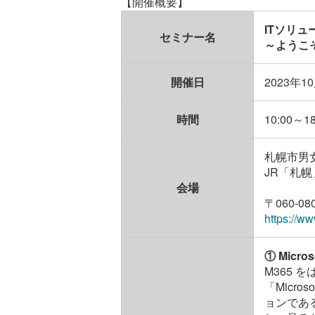
【開催概要】
ITソリュ
セミナー名
～ようこ
開催日
2023年1
時間
10:00～18
札幌市男
JR「札
会場
〒060-
https://ww
① Mic
M365
「Micr
ョンである