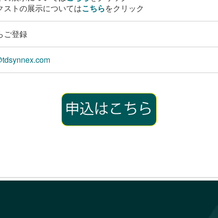
クストの展示については
こちら
をクリック
らご登録
@tdsynnex.com