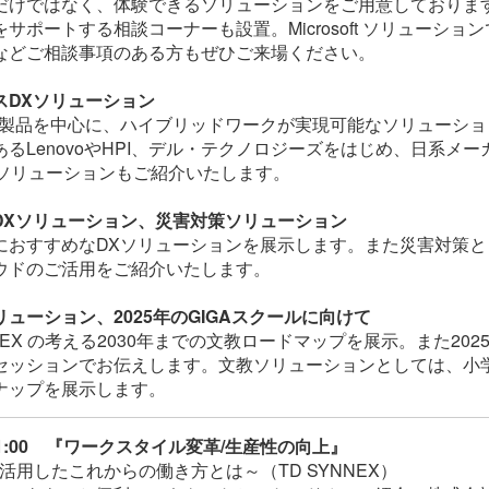
けではなく、体験できるソリューションをご用意しております。また 
サポートする相談コーナーも設置。Microsoft ソリューシ
などご相談事項のある方もぜひご来場ください。
スDXソリューション
ows 製品を中心に、ハイブリッドワークが実現可能なソリューシ
あるLenovoやHPI、デル・テクノロジーズをはじめ、日系メ
VCソリューションもご紹介いたします。
DXソリューション、災害対策ソリューション
におすすめなDXソリューションを展示します。また災害対策
ウドのご活用をご紹介いたします。
ューション、2025年のGIGAスクールに向けて
NNEX の考える2030年までの文教ロードマップを展示。また202
セッションでお伝えします。文教ソリューションとしては、小
ナップを展示します。
～11:00 『ワークスタイル変革/生産性の向上』
 を活用したこれからの働き方とは～（TD SYNNEX）