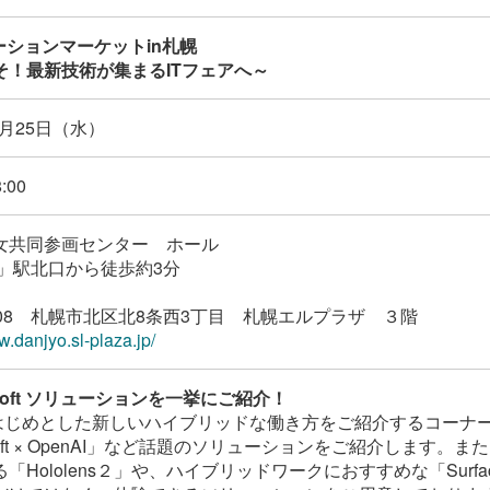
ーションマーケットin札幌
そ！最新技術が集まるITフェアへ～
0月25日（水）
:00
女共同参画センター ホール
幌」駅北口から徒歩約3分
0808 札幌市北区北8条西3丁目 札幌エルプラザ ３階
w.danjyo.sl-plaza.jp/
rosoft ソリューションを一挙にご紹介！
 をはじめとした新しいハイブリッドな働き方をご紹介するコーナ
osoft × OpenAI」など話題のソリューションをご紹介します
「Hololens２」や、ハイブリッドワークにおすすめな「Surfac