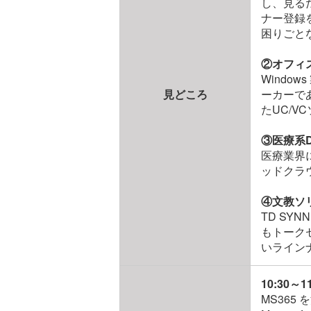
し、見るだ
ナー登録を
困りごと
②オフィ
Wind
見どころ
ーカーで
たUC/
③医療系
医療業界
ッドクラ
④文教ソリ
TD SY
もトーク
いライン
10:30
MS365