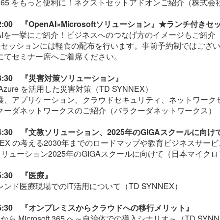
soft365 をもっと便利に！ネクストセットアドオンご紹介（株式
12:00 『OpenAI×Microsoftソリューション』★ランチ付き
AIを一挙にご紹介！ビジネスへのつなげ方のイメージもご紹介（T
のセッションには軽食の配布を行います。事前予約制ではござ
にてセミナー席へご着席ください。
～13:30 『災害対策ソリューション』
oft Azure を活用した災害対策（TD SYNNEX）
護、アプリケーション、クラウドセキュリティ、ネットワーク
クーダネットワークスのご紹介（バラクーダネットワークス）
～14:30 『文教ソリューション、2025年のGIGAスクールに向け
NNEX の考える2030年までのロードマップや教育ビジネスサービス
ソリューション2025年のGIGAスクールに向けて（日本マイク
15:30 『医療』
ンド医療現場でのIT活用について（TD SYNNEX）
～16:30 『オンプレミスからクラウドへの移行メリット』
ceから Microsoft 365 へ～自治体での導入シナリオ～（TD SYN