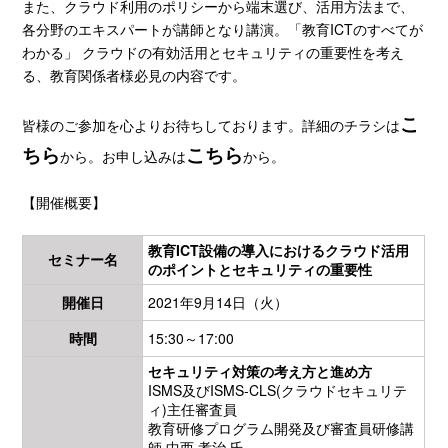
また、クラウド利用のポリシーから端末選び、活用方法まで、
各分野のエキスパートが講師となり講演。「教育ICTのすべてが
わかる」 クラウドの有効活用とセキュリティの重要性を考え
る、教育関係者様必見の内容です。
こ
皆様のご参加を心よりお待ちしております。詳細のチラシは
ちら
こちら
から。お申し込みは
から。
【開催概要】
教育ICT設備の導入におけるクラウド活用
セミナー名
のポイントとセキュリティの重要性
開催日
2021年9月14日（火）
時間
15:30～17:00
セキュリティ対策の考え方と進め方
ISMS及びISMS-CLS(クラウドセキュリテ
ィ)主任審査員
教育研修プログラム開発及び審査員研修講
師 中西 孝治 氏