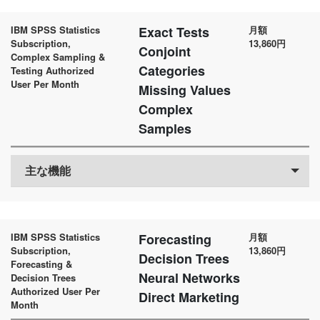
IBM SPSS Statistics
Exact Tests
月額
Subscription,
13,860円
Conjoint
Complex Sampling &
Categories
Testing Authorized
User Per Month
Missing Values
Complex
Samples
主な機能
IBM SPSS Statistics
Forecasting
月額
Subscription,
13,860円
Decision Trees
Forecasting &
Neural Networks
Decision Trees
Authorized User Per
Direct Marketing
Month