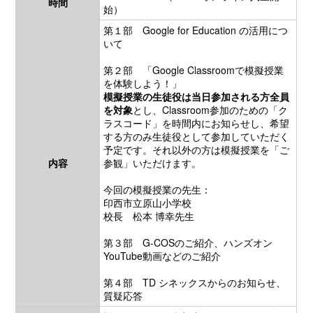
時間
始）
第１部 Google for Education の活用につ
いて
第２部 「Google Classroomで模擬授業
を体験しよう！」
模擬授業の生徒役は当日参加される方全員
を対象
とし、Classroom参加のための「ク
ラスコード」を時間内にお知らせし、希望
する方のみ生徒役として参加していただく
予定です。それ以外の方は模擬授業を「ご
内容
参観」いただけます。
今回の模擬授業の先生：
印西市立原山小学校
校長 松本 博幸先生
第３部 G-COSのご紹介、ハンズオン
YouTube動画などのご紹介
第４部 TD シネックスからのお知らせ、
質疑応答