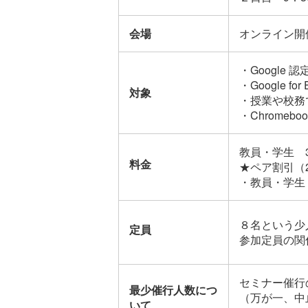
会場
オンライン開
・Google
・Google 
対象
・授業や校務で
・Chrome
教員・学生 3
料金
★ペア割引（
・教員・学生 
８名という少
定員
参加定員の関
セミナー催行
最少催行人数につ
（万が一、中
いて