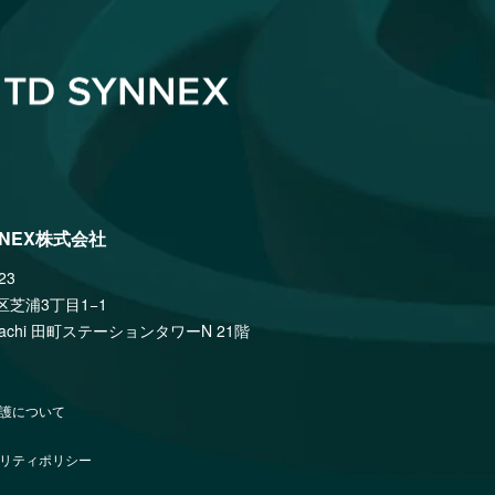
NNEX株式会社
23
区芝浦3丁目1−1
amachi 田町ステーションタワーN 21階
護について
リティポリシー