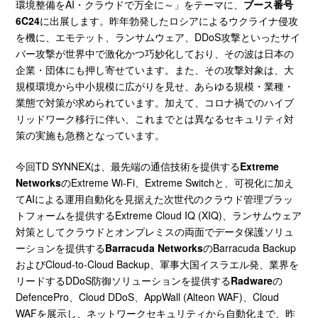
環境整備をAI・クラウドで万全に～」をテーマに、
ブース番号
6C24
に出展します。昨年勃発したロシアによるウクライナ侵攻
を機に、エモテット、ランサムウェア、DDoS攻撃といったサイ
バー攻撃が世界中で激化かつ巧妙化しており、その波は日本の
企業・団体にも押し寄せています。また、その攻撃対象は、大
規模環境から中小規模に広がりを見せ、あらゆる規模・業種・
業態で対策が求められています。加えて、コロナ禍でのハイブ
リッドワーク移行に伴い、これまでとは異なるセキュリティ対
策の実施も急務となっています。
今回TD SYNNEXは、最先端の通信技術を提供する
Extreme
Networks
のExtreme Wi-Fi、Extreme Switchと、可視化に加え
てAIによる運用自動化を見据えた次世代のクラウド管理プラッ
トフォームを提供するExtreme Cloud IQ (XIQ)、ランサムウェア
対策としてクラウドとオンプレミスの両面でデータ保護ソリュ
ーションを提供する
Barracuda Networks
のBarracuda Backup
およびCloud-to-Cloud Backup、軍事大国イスラエル発、業界を
リードするDDoS防御ソリューションを提供する
Radware
の
DefencePro、Cloud DDoS、AppWall (Alteon WAF)、Cloud
WAFを展示し、ネットワークセキュリティから自動化まで、昨