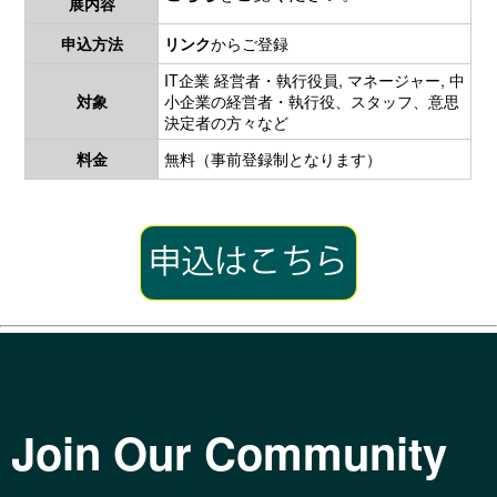
展内容
申込方法
リンク
からご登録
IT企業 経営者・執行役員, マネージャー, 中
対象
小企業の経営者・執行役、スタッフ、意思
決定者の方々など
料金
無料（事前登録制となります）
Join Our Community