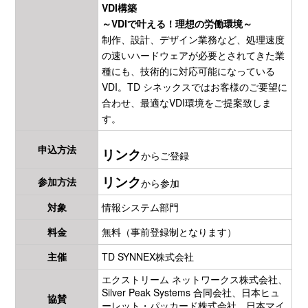
VDI構築
～VDIで叶える！理想の労働環境～
制作、設計、デザイン業務など、処理速度
の速いハードウェアが必要とされてきた業
種にも、技術的に対応可能になっている
VDI。TD シネックスではお客様のご要望に
合わせ、最適なVDI環境をご提案致しま
す。
申込方法
リンク
からご登録
リンク
参加方法
から参加
対象
情報システム部門
料金
無料（事前登録制となります）
主催
TD SYNNEX株式会社
エクストリーム ネットワークス株式会社、
Silver Peak Systems 合同会社、日本ヒュ
協賛
ーレット・パッカード株式会社、日本マイ