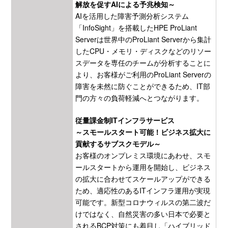
解放を促すAIによる予兆検知～
AIを活用した障害予測分析システム
「InfoSight」を搭載したHPE ProLiant
Serverは世界中のProLiant Serverから集計
したCPU・メモリ・ディスクなどのリソー
スデータを専任のチームが分析することに
より、お客様がご利用のProLiant Serverの
障害を未然に防ぐことができるため、IT部
門の方々の負荷軽減へとつながります。
従量課金制ITインフラサービス
～スモールスタート可能！ビジネス拡大に
貢献するサブスクモデル～
お客様のオンプレミス環境にあわせ、スモ
ールスタートから運用を開始し、ビジネス
の拡大に合わせてスケールアップができる
ため、適応性のあるITインフラ運用が実現
可能です。新型コロナウィルスの第二波だ
けではなく、自然災害の多い日本で必要と
されるBCP対策にも着目し「ハイブリッド