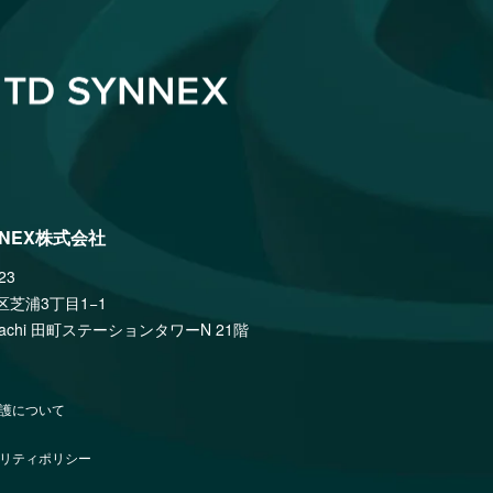
NNEX株式会社
23
区芝浦3丁目1−1
amachi 田町ステーションタワーN 21階
護について
リティポリシー