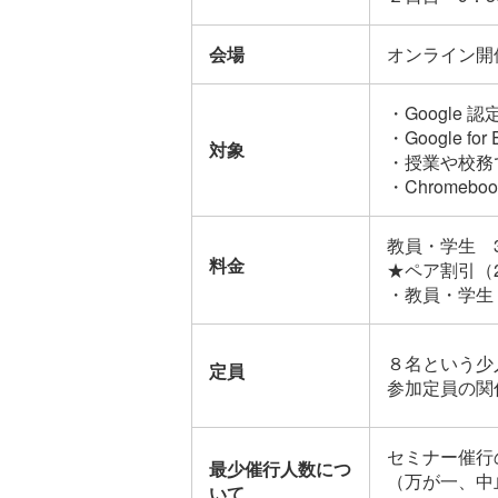
会場
オンライン開
・Google
・Google 
対象
・授業や校務で
・Chrome
教員・学生 3
料金
★ペア割引（
・教員・学生 
８名という少
定員
参加定員の関
セミナー催行
最少催行人数につ
（万が一、中
いて