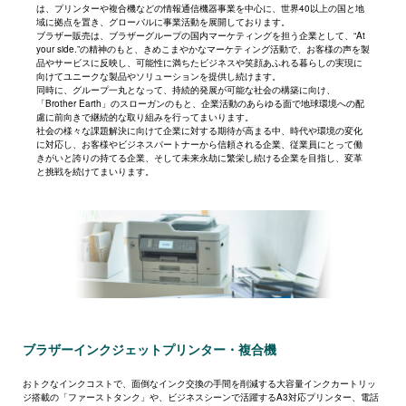
は、プリンターや複合機などの情報通信機器事業を中心に、世界40以上の国と地
域に拠点を置き、グローバルに事業活動を展開しております。
ブラザー販売は、ブラザーグループの国内マーケティングを担う企業として、“At
your side.”の精神のもと、きめこまやかなマーケティング活動で、お客様の声を製
品やサービスに反映し、可能性に満ちたビジネスや笑顔あふれる暮らしの実現に
向けてユニークな製品やソリューションを提供し続けます。
同時に、グループ一丸となって、持続的発展が可能な社会の構築に向け、
「Brother Earth」のスローガンのもと、企業活動のあらゆる面で地球環境への配
慮に前向きで継続的な取り組みを行ってまいります。
社会の様々な課題解決に向けて企業に対する期待が高まる中、時代や環境の変化
に対応し、お客様やビジネスパートナーから信頼される企業、従業員にとって働
きがいと誇りの持てる企業、そして未来永劫に繁栄し続ける企業を目指し、変革
と挑戦を続けてまいります。
ブラザーインクジェットプリンター・複合機
おトクなインクコストで、面倒なインク交換の手間を削減する大容量インクカートリッ
ジ搭載の「ファーストタンク」や、ビジネスシーンで活躍するA3対応プリンター、電話