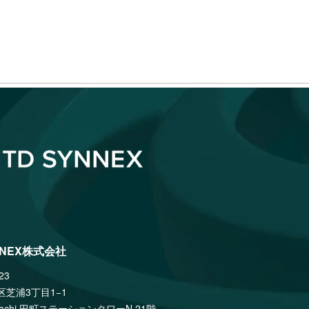
NNEX株式会社
23
区芝浦3丁目1−1
amachi 田町ステーションタワーN 21階