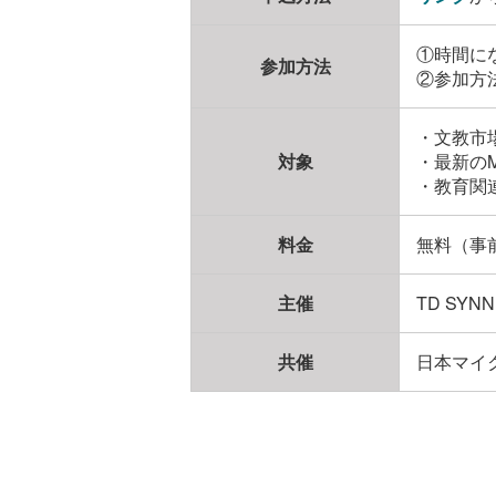
①時間に
参加方法
②参加方
・文教市
対象
・最新のM
・教育関
料金
無料（事
主催
TD SY
共催
日本マイ