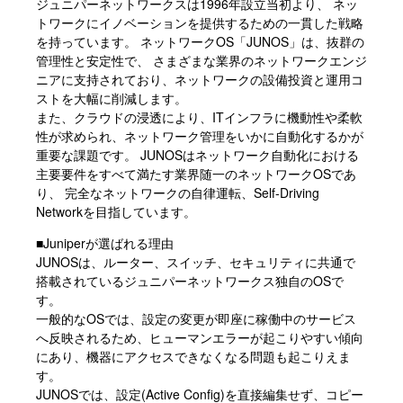
ジュニパーネットワークスは1996年設立当初より、 ネッ
トワークにイノベーションを提供するための一貫した戦略
を持っています。 ネットワークOS「JUNOS」は、抜群の
管理性と安定性で、 さまざまな業界のネットワークエンジ
ニアに支持されており、ネットワークの設備投資と運用コ
ストを大幅に削減します。
また、クラウドの浸透により、ITインフラに機動性や柔軟
性が求められ、ネットワーク管理をいかに自動化するかが
重要な課題です。 JUNOSはネットワーク自動化における
主要要件をすべて満たす業界随一のネットワークOSであ
り、 完全なネットワークの自律運転、Self-Driving
Networkを目指しています。
■Juniperが選ばれる理由
JUNOSは、ルーター、スイッチ、セキュリティに共通で
搭載されているジュニパーネットワークス独自のOSで
す。
一般的なOSでは、設定の変更が即座に稼働中のサービス
へ反映されるため、ヒューマンエラーが起こりやすい傾向
にあり、機器にアクセスできなくなる問題も起こりえま
す。
JUNOSでは、設定(Active Config)を直接編集せず、コピー