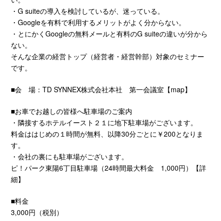
・G suiteの導入を検討しているが、迷っている。
・Googleを有料で利用するメリットがよく分からない。
・とにかくGoogleの無料メールと有料のG suiteの違いが分から
ない。
そんな企業の経営トップ（経営者・経営幹部）対象のセミナー
です。
■会 場：TD SYNNEX株式会社本社 第一会議室【
map
】
■お車でお越しの皆様へ駐車場のご案内
・隣接するホテルイースト２１に地下駐車場がございます。
料金ははじめの１時間が無料、以降30分ごとに￥200となりま
す。
・会社の裏にも駐車場がございます。
ピ！パーク東陽6丁目駐車場（24時間最大料金 1,000円）【
詳
細
】
■料金
3,000円（税別）