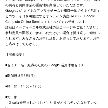
の共有と共同作業の重要性を実感していただきます。
Googleのさまざまなアプリをチームや組織全体でうまく活用す
るコツ、それを可能にするオンライン講座G-COS（Google
Complete Online Seminar）についてもお伝えします。
詳細はイーディーエル株式会社の
該当ページ
をご覧ください。
参加定員の関係でご参加いただけない場合は折り返しご連絡い
たします。みなさまのお申し込み、お待ちしております。お申
し込みは
こちら
から。
【開催概要】
■セミナー名：組織のための Google 活用体験セミナー
■開催日:8月5日(月)
■時 間：14:30～17:00
■対 象
・G suiteを導入したけれど、社員がどうも使いこなせていな
い。