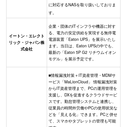
に対応するNASを取り扱いしておりま
す。
企業・団体のITインフラや機器に対す
る、電力の安定供給を実現する無停電
イートン・エレクト
電源装置「Eaton UPS」を展示いたし
リック・ジャパン株
ます。当日は、Eaton UPSの中でも、
式会社
最新の「Eaton 5P G2 リチウムイオン
モデル」を展示予定です。
■情報漏洩対策＋IT資産管理・MDMサ
ービス「MaLionCloud」 情報漏洩対策
からIT資産管理まで、PCの運用管理を
支援し、DXを促進するクラウドサービ
スです。勤怠管理システムと連携し、
従業員の時間外労働やPCの使用状況な
どを「見える化」できます。PCと併せ
て、スマホやタブレットの管理も可能