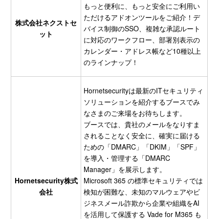
もっと便利に、もっと安全にご利用い
ただけるアドオンツールをご紹介！デ
株式会社ネクストセ
バイス制御のSSO、複雑な承認ルート
ット
に対応のワークフロー、部署別表示の
カレンダー・アドレス帳など10種以上
のラインナップ！
Hornetsecurityは最新のITセキュリティ
ソリューションを紹介するブースでみ
なさまのご来場をお待ちします。
ブースでは、貴社のメールをなりすま
されることなく安全に、確実に届ける
ための「DMARC」「DKIM」「SPF」
を導入・管理する「DMARC
Manager」を展示します。
Hornetsecurity株式
Microsoft 365 の標準セキュリティでは
会社
検知が困難な、未知のマルウェアやビ
ジネスメール詐欺から企業や組織をAI
を活用して保護する Vade for M365 も