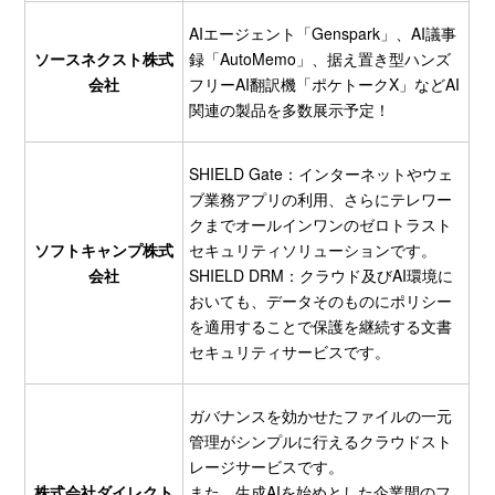
AIエージェント「Genspark」、AI議事
ソースネクスト株式
録「AutoMemo」、据え置き型ハンズ
会社
フリーAI翻訳機「ポケトークX」などAI
関連の製品を多数展示予定！
SHIELD Gate：インターネットやウェ
ブ業務アプリの利用、さらにテレワー
クまでオールインワンのゼロトラスト
ソフトキャンプ株式
セキュリティソリューションです。
会社
SHIELD DRM：クラウド及びAI環境に
おいても、データそのものにポリシー
を適用することで保護を継続する文書
セキュリティサービスです。
ガバナンスを効かせたファイルの一元
管理がシンプルに行えるクラウドスト
レージサービスです。
株式会社ダイレクト
また、生成AIを始めとした企業間のフ