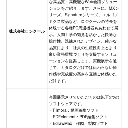
な高品質・高機能なWeb会議ソリュー
ションをご紹介します。さらに、MXシ
リーズ、Signatureシリーズ、エルゴノ
ミクス製品など、ロジクールの特長を
体現する各種PC周辺機器もあわせて展
株式会社ロジクール
示。人間工学の知見を活かした快適な
操作性、洗練されたデザイン、確かな
品質により、社員の生産性向上とより
良い業務環境づくりを支援するソリュ
ーションを提案します。実機展示を通
じて、カタログだけでは伝わらない操
作感や完成度の高さを直接ご体感いた
だけます。
今回展示させていただくのは以下5つの
ソフトウェアです。
・Filmora：動画編集ソフト
・PDFelement：PDF編集ソフト
・EdrawMax：作図、製図ソフト