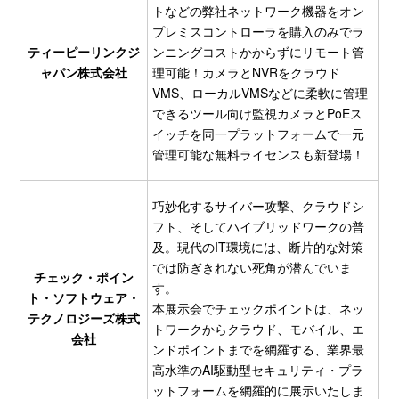
トなどの弊社ネットワーク機器をオン
プレミスコントローラを購入のみでラ
ティーピーリンクジ
ンニングコストかからずにリモート管
ャパン株式会社
理可能！カメラとNVRをクラウド
VMS、ローカルVMSなどに柔軟に管理
できるツール向け監視カメラとPoEス
イッチを同一プラットフォームで一元
管理可能な無料ライセンスも新登場！
巧妙化するサイバー攻撃、クラウドシ
フト、そしてハイブリッドワークの普
及。現代のIT環境には、断片的な対策
では防ぎきれない死角が潜んでいま
チェック・ポイン
す。
ト・ソフトウェア・
本展示会でチェックポイントは、ネッ
テクノロジーズ株式
トワークからクラウド、モバイル、エ
会社
ンドポイントまでを網羅する、業界最
高水準のAI駆動型セキュリティ・プラ
ットフォームを網羅的に展示いたしま