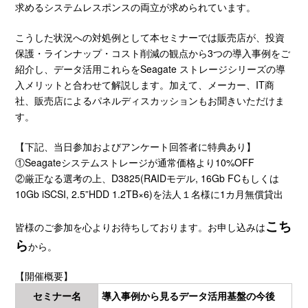
求めるシステムレスポンスの両立が求められています。
こうした状況への対処例として本セミナーでは販売店が、投資
保護・ラインナップ・コスト削減の観点から3つの導入事例をご
紹介し、データ活用これらをSeagate ストレージシリーズの導
入メリットと合わせて解説します。加えて、メーカー、IT商
社、販売店によるパネルディスカッションもお聞きいただけま
す。
【下記、当日参加およびアンケート回答者に特典あり】
①Seagateシステムストレージが通常価格より10%OFF
②厳正なる選考の上、D3825(RAIDモデル, 16Gb FCもしくは
10Gb iSCSI, 2.5”HDD 1.2TB×6)を法人１名様に1カ月無償貸出
こち
皆様のご参加を心よりお待ちしております。お申し込みは
ら
から。
【開催概要】
セミナー名
導入事例から見るデータ活用基盤の今後