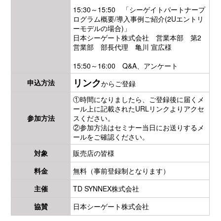
15:30～15:50 「シーゲイトパートナープ
ログラム概要/導入事例ご紹介(2Uエントリ
ーモデルの場合)」
日本シーゲート株式会社 営業本部 第2
営業部 部長代理 亀川 宣広様
15:50～16:00 Q&A、アンケート
リンク
申込方法
からご登録
①時間になりましたら、ご登録後に届くメ
ール上に記載されたURLリンクよりアクセ
参加方法
スください。
②参加方法はセミナー当日にお送りするメ
ールをご確認ください。
対象
販売店の皆様
料金
無料（事前登録制となります）
主催
TD SYNNEX株式会社
協賛
日本シーゲート株式会社