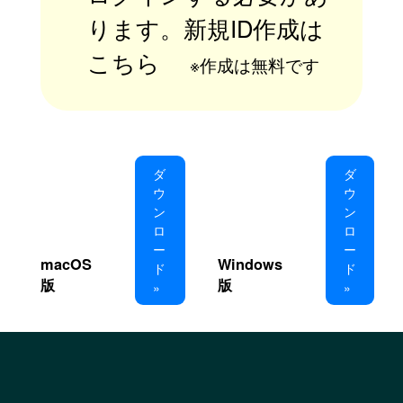
ります。新規ID作成は
こちら
※作成は無料です
ダ
ダ
ウ
ウ
ン
ン
ロ
ロ
ー
ー
macOS
Windows
ド
ド
版
版
»
»