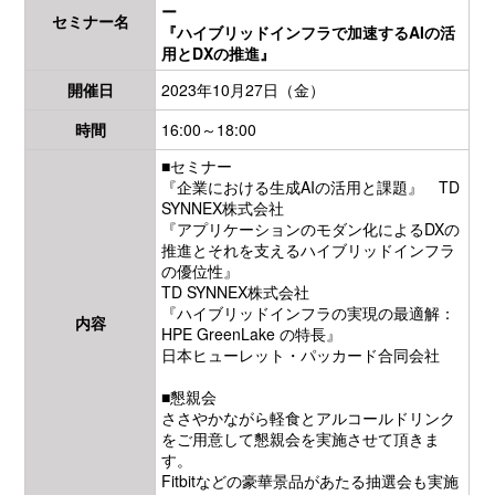
ー
セミナー名
『ハイブリッドインフラで加速するAIの活
用とDXの推進』
開催日
2023年10月27日（金）
時間
16:00～18:00
■セミナー
『企業における生成AIの活用と課題』 TD
SYNNEX株式会社
『アプリケーションのモダン化によるDXの
推進とそれを支えるハイブリッドインフラ
の優位性』
TD SYNNEX株式会社
『ハイブリッドインフラの実現の最適解：
内容
HPE GreenLake の特長』
日本ヒューレット・パッカード合同会社
■懇親会
ささやかながら軽食とアルコールドリンク
をご用意して懇親会を実施させて頂きま
す。
Fitbitなどの豪華景品があたる抽選会も実施