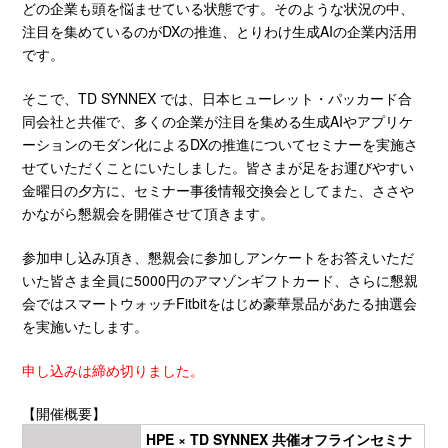
どの企業も頭を悩ませている状態です。そのような状況の中、
注目を集めているのがDXの推進、とりわけ生成AIの企業内活用
です。
そこで、TD SYNNEX では、日本ヒューレット・パッカード合
同会社と共催で、多くの企業が注目を集める生成AIやアプリケ
ーションのモダン化によるDXの推進についてセミナーを実施さ
せていただくことにいたしました。皆さまが足をお運びやすい
金曜日の夕方に、セミナー事後情報交換会としてまた、ささや
かながら懇親会を開催させて頂きます。
参加申し込み頂き、懇親会に参加しアンケートをお答えいただ
いた皆さま全員に5000円のアマゾンギフトカード、さらに懇親
会ではスマートウォッチFitbitをはじめ豪華景品があたる抽選会
を実施いたします。
申し込みは締め切りました。
【開催概要】
HPE × TD SYNNEX 共催オフラインセミナ