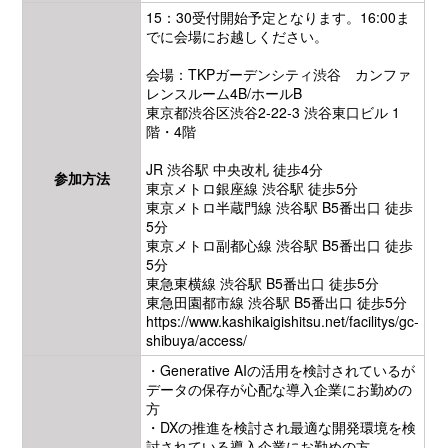
15：30受付開始予定となります。16:00ま
でに会場にお越しください。
会場：TKPガーデンシティ渋谷 カンファ
レンスルーム4B/ホールB
東京都渋谷区渋谷2-22-3 渋谷東口ビル 1
階・4階
JR 渋谷駅 中央改札 徒歩4分
参加方法
東京メトロ銀座線 渋谷駅 徒歩5分
東京メトロ半蔵門線 渋谷駅 B5番出口 徒歩
5分
東京メトロ副都心線 渋谷駅 B5番出口 徒歩
5分
東急東横線 渋谷駅 B5番出口 徒歩5分
東急田園都市線 渋谷駅 B5番出口 徒歩5分
https://www.kashikaigishitsu.net/facilitys/gc-
shibuya/access/
・Generative AIの活用を検討されているが
データの保存が心配な導入企業にお勤めの
方
・DXの推進を検討され最適な開発環境を検
討されている導入企業にお勤めの方