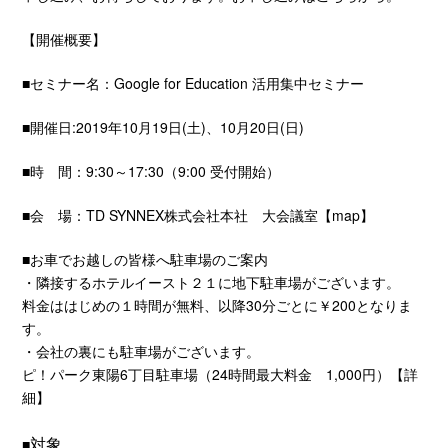
【開催概要】
■セミナー名：Google for Education 活用集中セミナー
■開催日:2019年10月19日(土)、10月20日(日)
■時 間：9:30～17:30（9:00 受付開始）
■会 場：TD SYNNEX株式会社本社 大会議室【
map
】
■お車でお越しの皆様へ駐車場のご案内
・隣接するホテルイースト２１に地下駐車場がございます。
料金ははじめの１時間が無料、以降30分ごとに￥200となりま
す。
・会社の裏にも駐車場がございます。
ピ！パーク東陽6丁目駐車場（24時間最大料金 1,000円）【
詳
細
】
対象
■