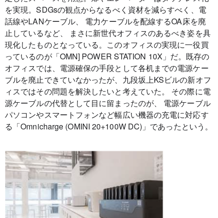
を実現。SDGsの観点からなるべく資材を減らすべく、電
話線やLANケーブル、 電力ケーブルを配線するOA床を廃
止しているなど、 まさに新世代オフィスのあるべき姿を具
現化したものとなっている。このオフィスの実現に一役買
っているのが「OMN] POWER STATION 10X」だ。既存の
オフィスでは、電源確保の手段として各机までの電源ケー
ブルを廃止できていなかったが、九段坂上KSビルの新オフ
ィスではその問題を解決したいと考えていた。 その際に電
源ケーブルの代替として目に留まったのが、 電源ケーブル
パソコンやスマートフォンなど幅広い機器の充電に対応す
る「Omnicharge (OMINI 20+100W DC)」であったという。