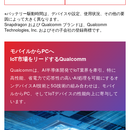
※バッテリー駆動時間は、デバイスや設定、使用状況、その他の要
因によって大きく異なります。
Snapdragon および Qualcomm ブランドは、Qualcomm
Technologies, Inc. およびその子会社の登録商標です。
モバイルからPCへ
IoT市場をリードするQualcomm
Qualcommは、AI半導体開発でIoT業界を牽引。特に
高性能、省電力で応答性の高いAI処理を可能にするオ
ンデバイスAI技術と5G技術の組み合わせは、モバイ
ルからPC、そしてIoTデバイスの性能向上に寄与して
います。