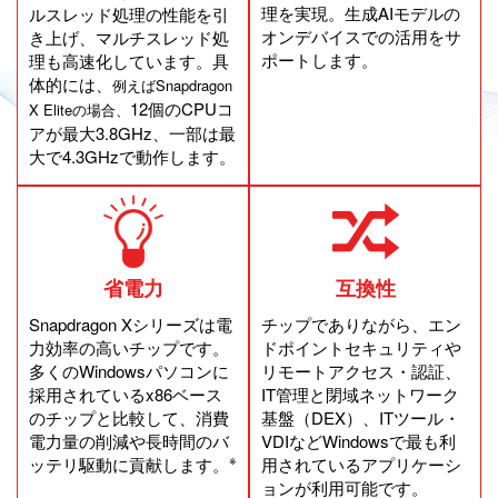
理を実現。生成AIモデルの
ルスレッド処理の性能を引
オンデバイスでの活用をサ
き上げ、マルチスレッド処
ポートします。
理も高速化しています。具
体的には、
例えばSnapdragon
12個のCPUコ
X Eliteの場合、
アが最大3.8GHz、一部は最
大で4.3GHzで動作します。
省電力
互換性
Snapdragon Xシリーズは電
チップでありながら、エン
力効率の高いチップです。
ドポイントセキュリティや
多くのWindowsパソコンに
リモートアクセス・認証、
採用されているx86ベース
IT管理と閉域ネットワーク
のチップと比較して、消費
基盤（DEX）、ITツール・
電力量の削減や長時間のバ
VDIなどWindowsで最も利
※
ッテリ駆動に貢献します。
用されているアプリケーシ
ョンが利用可能です。