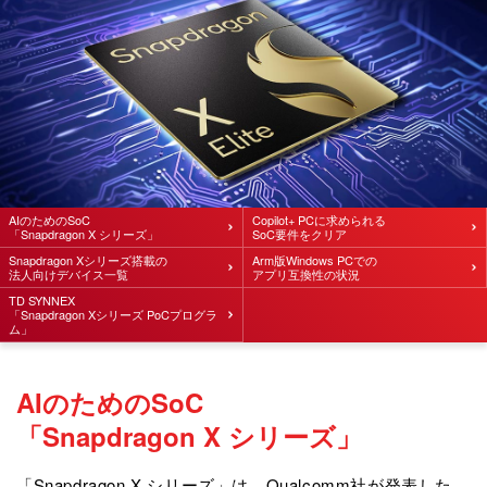
AIのためのSoC
Copilot+ PCに求められる
「Snapdragon X シリーズ」
SoC要件をクリア
Snapdragon Xシリーズ搭載の
Arm版Windows PCでの
法⼈向けデバイス⼀覧
アプリ互換性の状況
TD SYNNEX
「Snapdragon Xシリーズ PoCプログラ
ム」
AIのためのSoC
「Snapdragon X シリーズ」
「Snapdragon X シリーズ」は、Qualcomm社が発表した