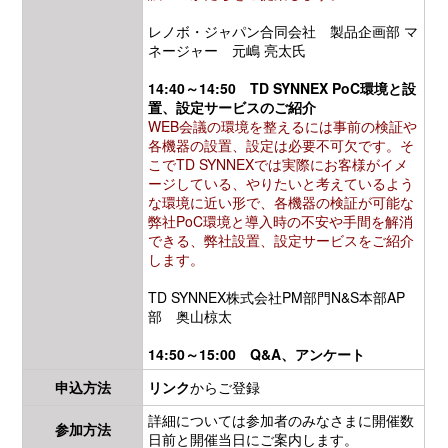
レノボ・ジャパン合同会社 製品企画部 マ
ネージャー 元嶋 亮太氏
14:40～14:50 TD SYNNEX PoC環境と設
置、設定サービスのご紹介
WEB会議の環境を整えるには事前の検証や
各機器の設置、設定は必要不可欠です。そ
こでTD SYNNEXでは実際にお客様がイメ
ージしている、やりたいと考えているよう
な環境に近い形で、各機器の検証が可能な
弊社PoC環境と導入時の不安や手間を解消
できる、弊社設置、設定サービスをご紹介
します。
TD SYNNEX株式会社PM部門N&S本部AP
部 奥山椋太
14:50～15:00 Q&A、アンケート
申込方法
リンク
からご登録
詳細については参加者のみなさまに開催数
参加方法
日前と開催当日にご案内します。