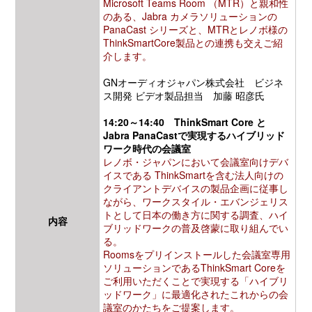
Microsoft Teams Room （MTR）と親和性
のある、Jabra カメラソリューションの
PanaCast シリーズと、MTRとレノボ様の
ThinkSmartCore製品との連携も交えご紹
介します。
GNオーディオジャパン株式会社 ビジネ
ス開発 ビデオ製品担当 加藤 昭彦氏
14:20～14:40 ThinkSmart Core と
Jabra PanaCastで実現するハイブリッド
ワーク時代の会議室
レノボ・ジャパンにおいて会議室向けデバ
イスである ThinkSmartを含む法人向けの
クライアントデバイスの製品企画に従事し
ながら、ワークスタイル・エバンジェリス
トとして日本の働き方に関する調査、ハイ
内容
ブリッドワークの普及啓蒙に取り組んでい
る。
Roomsをプリインストールした会議室専用
ソリューションであるThinkSmart Coreを
ご利用いただくことで実現する「ハイブリ
ッドワーク」に最適化されたこれからの会
議室のかたちをご提案します。