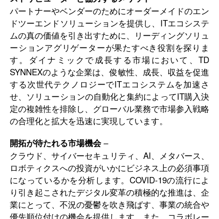
パートナーやベンダーのためにオーダーメイドのエン
ドツーエンドソリューションを提供し、ITエコシステ
ムの真の価値を引き出すために、リーディングソリュ
ーションアグリゲーターが果たすべき役割を探りま
す。ダイナミックで成長する市場において、TD
SYNNEXのような企業は、俊敏性、成長、収益を促進
する次世代テクノロジーでITエコシステムを加速さ
せ、ソリューションの自動化と集約によってIT購入決
定の複雑性を排除し、グローバル業務で市場参入戦略
の合理化と拡大を迅速に実現しています。
–
開拓が待たれる市場機会
クラウド、サイバーセキュリティ、AI、メタバース、
ロボティクスへの投資がいかにビジネス上の必須事項
になっているかを分析します。COVID-19の流行によ
り引き起こされたデジタル変革の積極的な推進は、企
業にとって、不況の憂鬱を吹き飛ばす、事業の統合や
優先順位付けの機会を提供します。また、コラボレー