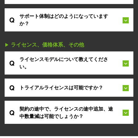
オフィシャルなスケジュールは提示されていませ
んが、四半期に一回を想定しています。​
サポート体制はどのようになっています
Q
か？​
弊社の専用サポートチームが日本語で対応しま
す。（月-金 9:00-17:30）
ライセンス、価格体系、その他​
▶︎
ライセンスモデルについて教えてくださ
Q
い。​
年間単位のサブスクリプションモデルです。最低
200ライセンスからの購入が可能です。
Q
トライアルライセンスは可能ですか？
可能です。担当営業にご相談ください。
契約の途中で、ライセンスの途中追加、途
Q
中数量減は可能でしょうか？​
途中追加は可能です。契約の途中での数量減は対
応しておりません。