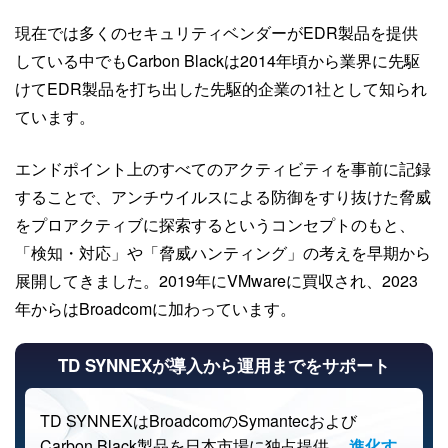
現在では多くのセキュリティベンダーがEDR製品を提供
している中でもCarbon Blackは2014年頃から業界に先駆
けてEDR製品を打ち出した先駆的企業の1社として知られ
ています。
エンドポイント上のすべてのアクティビティを事前に記録
することで、アンチウイルスによる防御をすり抜けた脅威
をプロアクティブに探索するというコンセプトのもと、
「検知・対応」や「脅威ハンティング」の考えを早期から
展開してきました。2019年にVMwareに買収され、2023
年からはBroadcomに加わっています。
TD SYNNEXが
導入から運用までをサポート
TD SYNNEXはBroadcomの
Symantecおよび
Carbon Black製品を
日本市場に独占提供。
進化す