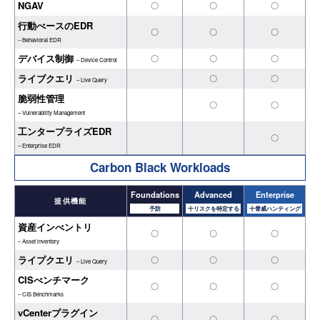
NGAV
〇
〇
〇
行動べースのEDR
〇
〇
〇
– BehavioraI EDR
デバイス制御
〇
〇
〇
– Device Control
ライブクエリ
〇
〇
– Live Query
脆弱性管理
〇
〇
– Vulnerability Management
工ンタープライズEDR
〇
– Enterprise EDR
Carbon Black Workloads
Foundations
Advanced
Enterprise
提供機能
予防
十リスクを特定する
十脅威ハンティング
資産インべントリ
〇
〇
〇
– Asset lnventory
ライプクエリ
〇
〇
〇
– Live Query
CISべンチマーク
〇
〇
〇
– CIS Benchmarks
vCenterプラグイン
〇
〇
〇