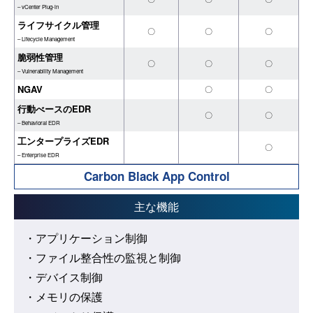
– vCenter Plug-in
ライフサイクル管理
〇
〇
〇
– Lifecycle Management
脆弱性管理
〇
〇
〇
– Vulnerability Management
NGAV
〇
〇
行動べースのEDR
〇
〇
– BehavioraI EDR
工ンタープライズEDR
〇
– Enterprise EDR
Carbon Black App Control
主な機能
・アプリケーション制御
・ファイル整合性の監視と制御
・デバイス制御
・メモリの保護