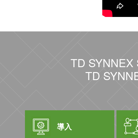
TD SYNNEX 
TD SYN
導入