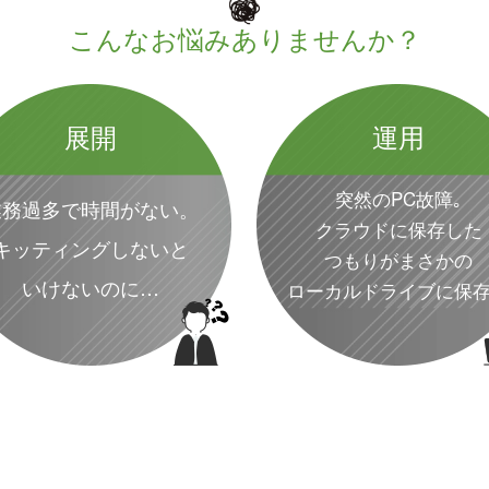
こんなお悩みありませんか？
展開
運用
突然のPC故障｡
業務過多で時間がない。
クラウドに保存した
キッティングしないと
つもりがまさかの
いけないのに…
ローカルドライブに保