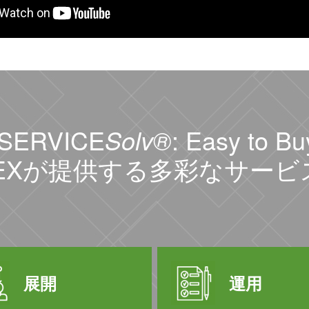
SERVICE
Solv®
:
Easy to Buy
NEXが提供する
多彩なサービ
展開
運用