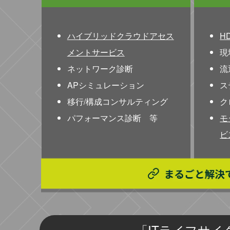
ハイブリッドクラウドアセス
H
メントサービス
現
ネットワーク診断
流
APシミュレーション
ス
移行/構成コンサルティング
ク
パフォーマンス診断 等
モ
ビ
「ITライフサ