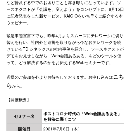
など普及する中でのお困りごとも浮き彫りになっています。ソ
ースネクストが「会議を、変えよう」をコンセプトに、6月15日
に記者発表をした新サービス、KAIGIOをいち早くご紹介する本
ウェビナー。
緊急事態宣言下でも、昨年4月よりスムーズにテレワークに切り
替えを行い、社内外と連携を取りながら今なおテレワークを続
けているTD シネックスの社内事例を紹介し、ソースネクストが
デモをお見せしながら「Web会議あるある」をどのツールを使
って、どう解決するのかをお伝えするWebセミナーです。
こち
皆様のご参加を心よりお待ちしております。お申し込みは
ら
から。
【開催概要】
ポストコロナ時代の「Web会議あるある」
セミナー名
を解決に導くコツ
開催日
2021年7月8日（木）