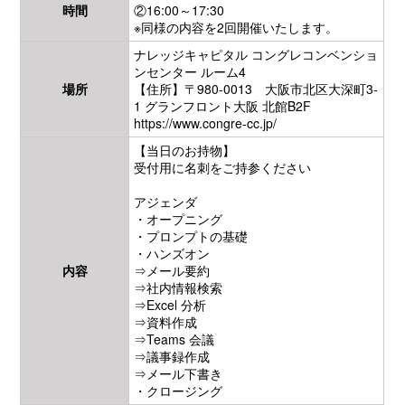
時間
②16:00～17:30
※同様の内容を2回開催いたします。
ナレッジキャピタル コングレコンベンショ
ンセンター ルーム4
場所
【住所】〒980-0013 大阪市北区大深町3-
1 グランフロント大阪 北館B2F
https://www.congre-cc.jp/
【当日のお持物】
受付用に名刺をご持参ください
アジェンダ
・オープニング
・プロンプトの基礎
・ハンズオン
内容
⇒メール要約
⇒社内情報検索
⇒Excel 分析
⇒資料作成
⇒Teams 会議
⇒議事録作成
⇒メール下書き
・クロージング