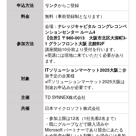
申込方法
リンク
からご登録
料金
無料（事前登録制となります）
会場：
ナレッジキャピタル コングレコンベ
ンションセンター ルーム4
【住所】〒980-0013 大阪市北区大深町3-
参加方法
1 グランフロント大阪 北館B2F
講座開始10分前より受付を行います。
※受講には現地に来ていただく必要があり
ます。
ITソリューションマーケット2025大阪
ご参
加予定の企業様
対象
※ITソリューションマーケット2025大阪は
別途お申込みが必要です。
主催
TD SYNNEX株式会社
共催
日本マイクロソフト株式会社
・参加上限は12名（1社先着2名まで）
・既にグループなどで購入済みや
Microsoft パートナーであり競合にあたる
ため販売が難しいと判断した場合には参加