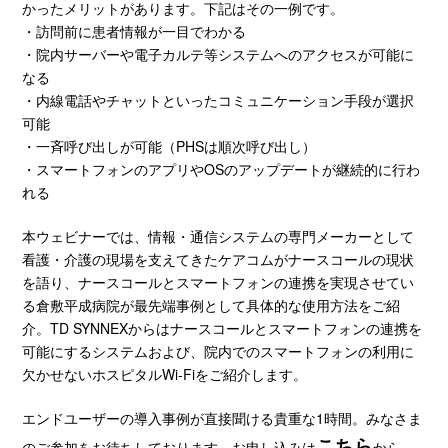
かったメリットがあります。下記はその一例です。
・訪問前に患者情報が一目でわかる
・院内サーバーや電子カルテ等システムへのアクセスが可能に
なる
・内線電話やチャットといったコミュニケーション手段が選択
可能
・一斉呼び出しが可能（PHSは順次呼び出し）
・スマートフォンのアプリやOSのアップデートが継続的に行わ
れる
本ウェビナーでは、情報・通信システムの専門メーカーとして
看護・介護の現場を支えてきたケアコムがナースコールの現状
を語り、ナースコールとスマートフォンの連携を実現させてい
る倉敷平成病院が最先端事例として具体的な使用方法をご紹
介。TD SYNNEXからはナースコールとスマートフォンの連携を
可能にするシステムおよび、院内でのスマートフォンの利用に
欠かせないホスピタルWi-Fiをご紹介します。
エンドユーザーの導入事例が直接聞ける貴重な1時間。みなさま
こちら
のご参加をお待ちしております。お申し込みは
から。