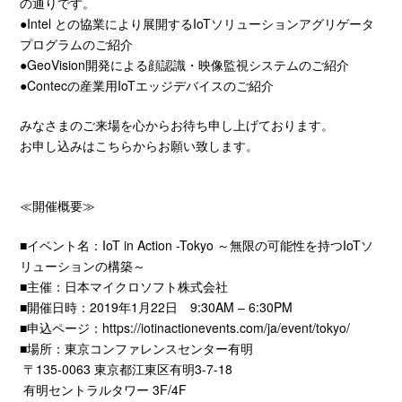
の通りです。
●Intel との協業により展開するIoTソリューションアグリゲータ
プログラムのご紹介
●GeoVision開発による顔認識・映像監視システムのご紹介
●Contecの産業用IoTエッジデバイスのご紹介
みなさまのご来場を心からお待ち申し上げております。
お申し込みは
こちら
からお願い致します。
≪開催概要≫
■イベント名：IoT in Action -Tokyo ～無限の可能性を持つIoTソ
リューションの構築～
■主催：日本マイクロソフト株式会社
■開催日時：2019年1月22日 9:30AM – 6:30PM
■申込ページ：
https://iotinactionevents.com/ja/event/tokyo/
■場所：東京コンファレンスセンター有明
〒135-0063 東京都江東区有明3-7-18
有明セントラルタワー 3F/4F