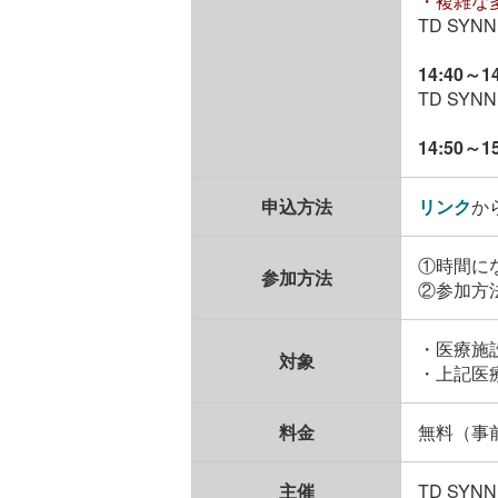
・複雑な多要
TD S
14:40
TD S
14:50～
申込方法
リンク
か
①時間に
参加方法
②参加方
・医療施
対象
・上記医
料金
無料（事
主催
TD SY