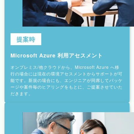
た。
引用 https://www.microsoft.com/ja-jp/customers/story/1654
949873681805127-varietas-professional-services-azure-jp
-japan
提案時
Microsoft Azure
利用アセスメント
オンプレミス/他クラウドから、Microsoft Azure へ移
行の場合には現在の環境アセスメントからサポートが可
能です。新規の場合にも、エンジニアが同席してパッケ
ージや案件毎のヒアリングをもとに、ご提案させていた
だきます。