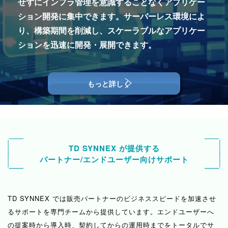
せずにインフラ管理を意識することなく
アプリケー
課題
受けました。 最新の推論モデルを活用して難しい
ション開発に集中できます。
サーバーレス環境によ
ユースケースを実現した結果、手作業でのドキュメ
施工情報管理における紙文書のやり取りと問い合
り、構築期間を削減し、
スケーラブルなアプリケー
ントレビュー時間が大幅に短くなり、年間570時間
わせ対応の負担
ションを迅速に開発・展開できます。
の労働時間削減という成果を上げることができまし
た。
Microsoft Azure を使用したオンプレミスからクラ
利用企業の声
もっと詳しく
ウドへの移行もスムーズに進み、稼働後の運用に関
利用ケース：モバイルアプリ開発とスピ
クラウドとオンプレミスの自動連携による施工情報
しても大きな問題は発生しませんでした。クラウド
ーディな事業展開
管理システムを構築し、クラウドCRM上の情報共
移行が完了したことでペーパーレス化も進み、DX
有基盤とオンプレの基幹システムのデータを10分
を進めることができたと感じています。
間隔で双方向に連携させることで、それまでやり取
業界
TD SYNNEX が提供する
引用 https://www.microsoft.com/ja-jp/customers/story/2463
りされていた図面や報告書などの紙文書が不要とな
パートナー/エンドユーザー向けサポート
8-layerx-azure-ai-foundry
りました。加えて施工業者や営業担当者からの問い
IT
合わせが減り、工務担当者の業務工数は半分程度に
削減されるなど、業務効率化にもつながりました。
TD SYNNEX では販売パートナーのビジネススピードを加速させ
課題
るサポートを専門チームから提供しています。
エンドユーザーへ
引用 /blog/cloud/how-to-use-hybrid-cloud/
の提案時から導入時、契約してからの運用時までをトータルでサ
限られたリソースでの迅速な開発とインフラコス