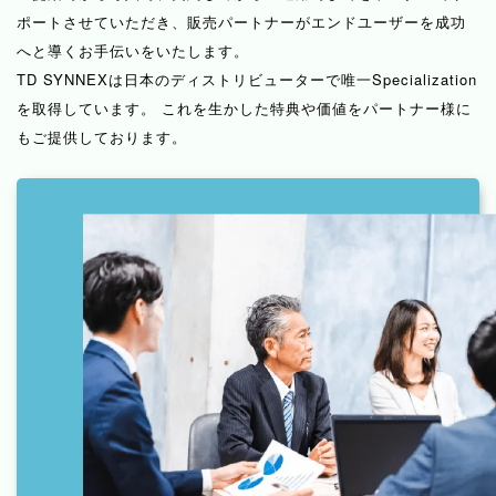
ポートさせていただき、
販売パートナーがエンドユーザーを成功
トの最適化
へと導くお手伝いをいたします。
TD SYNNEXは日本のディストリビューターで唯一Specialization
利用企業の声
を取得しています。
これを生かした特典や価値をパートナー様に
もご提供しております。
創業間もないスタートアップとして、限られたリソ
ースで迅速にプロダクトを市場投入し、継続的な機
能改善のサイクルを回すことを目指しました。 そ
の時に着目したのが、Azure PaaS を活用したア
プリケーション開発です。 インフラ構築や運用は
困難なことであると感じていましたが、Azure
Container Apps や Azure Cosmos DB であれば
専門的な知識なしでも開発を行えるという印象を受
けました。 PaaS によりインフラ管理を意識せず
に開発に集中できる環境を整えた結果、仕様変更に
も柔軟に対応しながら、スピーディにプロダクトを
リリースし、事業成長を加速させることができまし