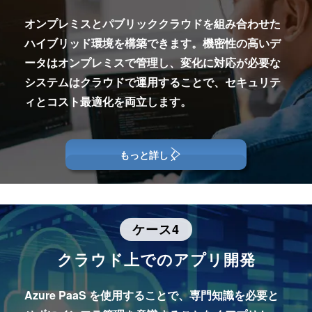
金融
目したのが、Azure Files を活用したクラウドベー
オンプレミスとパブリッククラウドを組み合わせた
スのファイルサーバーです。 クラウド化すること
ハイブリッド環境を構築できます。
機密性の高いデ
課題
は複雑なことであると感じていましたが、Azure
ータはオンプレミスで管理し、変化に対応が必要な
であれば PaaS を活用することで専門的な知識な
貸付承認書類の処理時間と人的コストの削減、厳
システムはクラウドで運用することで、
セキュリテ
しでも構築を行えるという印象を受けました。 デ
格なコンプライアンス対応
ィとコスト最適化を両立します。
ータ容量の急増にもオートスケールで対応し、リモ
ートワークにも対応した結果、運用管理の負担が劇
的に改善され、業務継続性も大幅に向上しました。
利用企業の声
もっと詳しく
利用ケース：施工情報管理システムの構
引用 https://www.microsoft.com/ja-jp/customers/story/15963
AIを活用することで、貸付承認の準備や決済な
築
35811428813810-okinawa-churashima-foundation-other-a
ど、金融機関のドキュメント作業の効率化と、厳し
zure-ja-japan
いコンプライアンスの両立を目指しました。 その
ケース4
時に着目したのが、Azure OpenAI Service と
業界
Azure AI Foundry です。 AI機能をアプリに組み
クラウド上でのアプリ開発
込むことは困難なことであると感じていましたが、
住宅設備メーカー
Azure であればエンタープライズグレードのセキ
Azure PaaS を使用することで、専門知識を必要と
ュリティを確保しながら開発を行えるという印象を