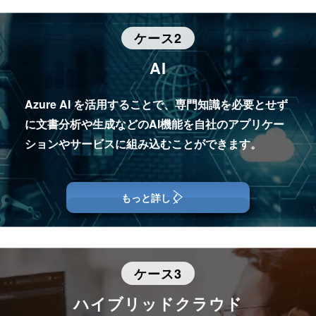
ケース2
業界
AI
公益財団法人・観光施設運営
Azure AI を活用することで、専門知識を必要とせず
に文書分析や生成などの
AI機能を自社のアプリケー
課題
ションやサービスに組み込むことができます。
複数拠点に分散したオンプレミスサーバーの運用
管理負担
もっと詳しく
利用ケース：金融ドキュメント業務のAI
自動化とコンプライアンス対応
利用企業の声
複数の拠点それぞれにオンプレミスでサーバーを立
ケース3
てて管理していたため、サーバーの調子が悪いとい
業界
う連絡があるたびに現場に出向く必要があり、運用
ハイブリッドクラウド
管理は大きな負担になっていました。 その時に着