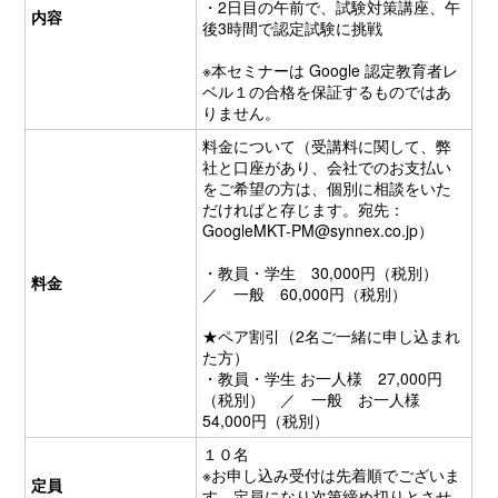
・2日目の午前で、試験対策講座、午
内容
後3時間で認定試験に挑戦
※本セミナーは Google 認定教育者レ
ベル１の合格を保証するものではあ
りません。
料金について（受講料に関して、弊
社と口座があり、会社でのお支払い
をご希望の方は、個別に相談をいた
だければと存じます。宛先：
GoogleMKT-PM@synnex.co.jp
）
・教員・学生 30,000円（税別）
料金
／ 一般 60,000円（税別）
★ペア割引（2名ご一緒に申し込まれ
た方）
・教員・学生 お一人様 27,000円
（税別） ／ 一般 お一人様
54,000円（税別）
１０名
※お申し込み受付は先着順でございま
定員
す。定員になり次第締め切りとさせ