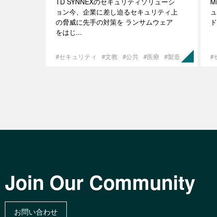
TD SYNNEXのセキュリティソリューシ
M
ョン今、企業に差し迫るセキュリティ上
ュ
の脅威に先手の対策を ランサムウェア
ド
をはじ...
#セキュリティ
#文教
#公共
#医療
#製造
#
Join Our Community
お問い合わせ