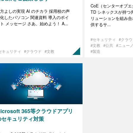
CoE（センターオブ
方よしの実現 AI のチカラ 採用校の声
TD シネックスが持つ
化したパソコン 関連資料 導入のポイ
リューションを組み合
ト メッセージ さあ、始めよう！ A...
供するサ...
#セキュリティ
#クラウ
#文教
#公共
#ニュー
セキュリティ
#クラウド
#文教
#製造
icrosoft 365等クラウドアプリ
のセキュリティ対策