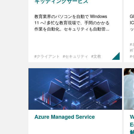
キッティングサービス
教育業界のパソコンを自動で Windows
G
11 へ! 多忙な教育現場で、手間のかかる
I
作業を自動化。セキュリティも自動管...
ッ
#
#
#クライアント
#セキュリティ
#文教
#
Azure Managed Service
W
E