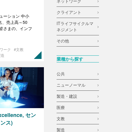
ネットワーク
クライアント
ューション 中小
名、売上高～50
ITライフサイクルマ
皆さまの、インフ
ネジメント
その他
トワーク
#文教
製造
業種から探す
公共
ニューノーマル
製造・建設
医療
xcellence, セン
文教
ンス)
製造