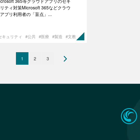
icrosoft 365等クラウドアプリのセキ
リティ対策Microsoft 365などクラウ
アプリ利用者の「盲点」...
セキュリティ
#公共
#医療
#製造
#文教
1
2
3