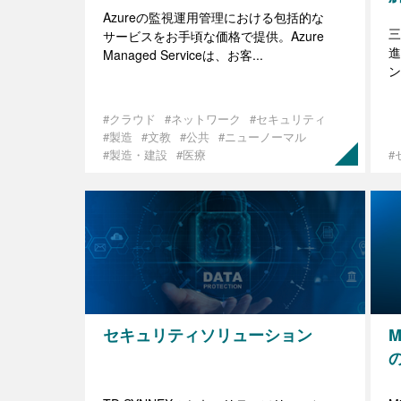
Azureの監視運用管理における包括的な
三
サービスをお手頃な価格で提供。Azure
進
Managed Serviceは、お客...
ン
#クラウド
#ネットワーク
#セキュリティ
#製造
#文教
#公共
#ニューノーマル
#製造・建設
#医療
#
セキュリティソリューション
M