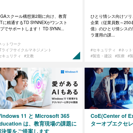
IGAスクール構想第2期に向け、教育
ひとり情シス向けソリ
CTに精通するTD SYNNEXがワンスト
企業（従業員数～250
プでサポートします！ TD SYNN...
億）のひとり情シスの
ラ運用の課...
ネットワーク
ITライフサイクルマネジメント
#セキュリティ
#ネッ
セキュリティ
#文教
#製造・建設
#医療
#
indows 11 と Microsoft 365
CoE(Center of E
ducation は、教育現場の課題に
ターオブエクセレ
解決策をご提案します