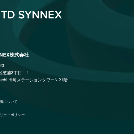
NNEX株式会社
23
区芝浦3丁目1−1
amachi 田町ステーションタワーN 21階
護について
リティポリシー