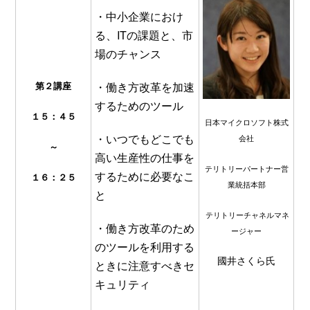
・中小企業におけ
る、ITの課題と、市
場のチャンス
第
２
講座
・働き方改革を加速
するためのツール
１５：４５
日本マイクロソフト株式
・いつでもどこでも
会社
～
高い生産性の仕事を
テリトリーパートナー営
するために必要なこ
１６：
２
５
業統括本部
と
テリトリーチャネルマネ
・働き方改革のため
ージャー
のツールを利用する
國井さくら氏
ときに注意すべきセ
キュリティ