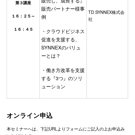
販売し、成長する』
第
３
講座
販売パートナー様事
TD SYNNEX株式会
１
６
：
２
５～
例
社
１６：
４
５
・クラウドビジネス
促進を支援する、
SYNNEX
のバリュ
ーとは？
・働き方改革を支援
する『
3
つ』のソリ
ューション
オンライン申込
本セミナーへは、下記URLよりフォームにご記入の上お申込み