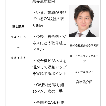
業界最新動向
・いま、業績が伸び
ているOA販社の取
り組み
第
１
講座
・今後、複合機ビジ
１４：０５
ネスにどう取り組む
株式会社船井総合研究所
～
べきか
IT・セキュリティグルー
１５：３５
・複合機ビジネスを
プ
活かして収益アップ
コンサルタント
を実現するポイント
宮増佑介氏
・OA販社が取り組
むべき、次の一手
・全国のOA販社成