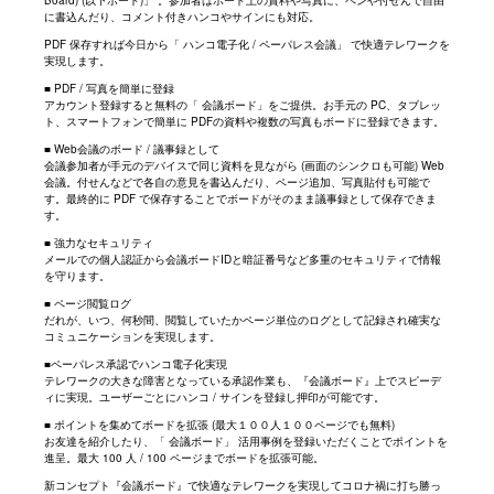
に書込んだり、コメント付きハンコやサインにも対応。
PDF 保存すれば今日から「 ハンコ電子化 / ペーパレス会議」 で快適テレワークを
実現します。
■ PDF / 写真を簡単に登録
アカウント登録すると無料の「 会議ボード」をご提供。お手元の PC、タブレッ
ト、スマートフォンで簡単に PDFの資料や複数の写真もボードに登録できます。
■ Web会議のボード / 議事録として
会議参加者が手元のデバイスで同じ資料を見ながら (画面のシンクロも可能) Web
会議。付せんなどで各自の意見を書込んだり、ページ追加、写真貼付も可能で
す。最終的に PDF で保存することでボードがそのまま議事録として保存できま
す。
■ 強力なセキュリティ
メールでの個人認証から会議ボードIDと暗証番号など多重のセキュリティで情報
を守ります。
■ ページ閲覧ログ
だれが、いつ、何秒間、閲覧していたかページ単位のログとして記録され確実な
コミュニケーションを実現します。
■ペーパレス承認でハンコ電子化実現
テレワークの大きな障害となっている承認作業も、『会議ボード』上でスピーデ
ィに実現。ユーザーごとにハンコ / サインを登録し押印が可能です。
■ ポイントを集めてボードを拡張 (最大１００人１００ページでも無料)
お友達を紹介したり、「 会議ボード」 活用事例を登録いただくことでポイントを
進呈。最大 100 人 / 100 ページまでボードを拡張可能。
新コンセプト『会議ボード』で快適なテレワークを実現してコロナ禍に打ち勝っ