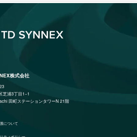
NNEX株式会社
23
区芝浦3丁目1−1
amachi 田町ステーションタワーN 21階
護について
リティポリシー