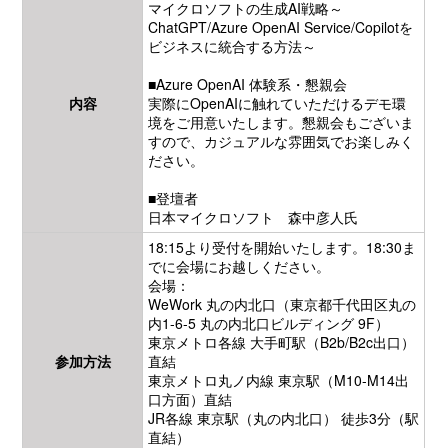
マイクロソフトの生成AI戦略～
ChatGPT/Azure OpenAI Service/Copilotを
ビジネスに統合する方法～
■Azure OpenAI 体験系・懇親会
内容
実際にOpenAIに触れていただけるデモ環
境をご用意いたします。懇親会もございま
すので、カジュアルな雰囲気でお楽しみく
ださい。
■登壇者
日本マイクロソフト 森中彦人氏
18:15より受付を開始いたします。18:30ま
でに会場にお越しください。
会場：
WeWork 丸の内北口（東京都千代田区丸の
内1-6-5 丸の内北口ビルディング 9F）
東京メトロ各線 大手町駅（B2b/B2c出口）
参加方法
直結
東京メトロ丸ノ内線 東京駅（M10-M14出
口方面）直結
JR各線 東京駅（丸の内北口） 徒歩3分（駅
直結）