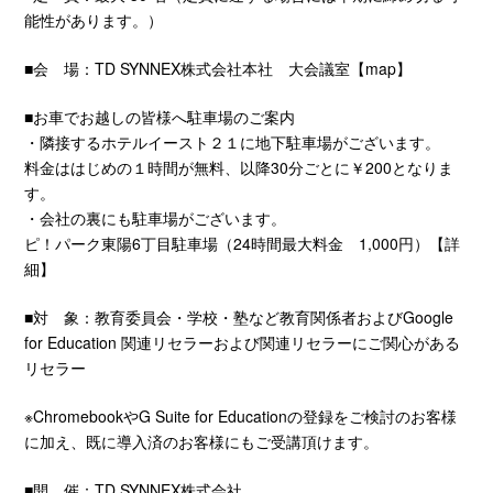
能性があります。）
■会 場：TD SYNNEX株式会社本社 大会議室【
map
】
■お車でお越しの皆様へ駐車場のご案内
・隣接するホテルイースト２１に地下駐車場がございます。
料金ははじめの１時間が無料、以降30分ごとに￥200となりま
す。
・会社の裏にも駐車場がございます。
ピ！パーク東陽6丁目駐車場（24時間最大料金 1,000円）【
詳
細
】
■対 象：教育委員会・学校・塾など教育関係者およびGoogle
for Education 関連リセラーおよび関連リセラーにご関心がある
リセラー
※ChromebookやG Suite for Educationの登録をご検討のお客様
に加え、既に導入済のお客様にもご受講頂けます。
■開 催：TD SYNNEX株式会社