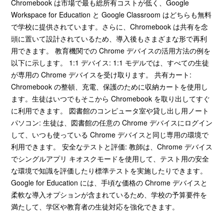
Chromebook は市場で最も総所有コストが低く、Google
Workspace for Education と Google Classroom はどちらも無料
で学校に提供されています。さらに、Chromebook は共有を念
頭に置いて設計されているため、導入後もさまざまな形で再利
用できます。 教育機関での Chrome デバイスの活用方法の例を
以下に示します。 1:1 デバイス: 1:1 モデルでは、すべての生徒
が専用の Chrome デバイスを受け取ります。 共有カート:
Chromebook の整頓、充電、保護のために収納カートを使用し
ます。生徒はいつでもそこから Chromebook を取り出してすぐ
に利用できます。 図書館のコンピュータ室や貸し出し用ノート
パソコン: 生徒は、図書館の任意の Chrome デバイスにログイン
して、いつも使っている Chrome デバイスと同じ専用の環境で
利用できます。 安全なテストと評価: 教師は、Chrome デバイス
でシングルアプリ キオスクモードを使用して、テスト用の安全
な環境で知識を評価したり標準テストを実施したりできます。
Google for Education には、手頃な価格の Chrome デバイスと
柔軟な導入オプションが含まれているため、学校の予算要件を
満たして、学区や教育者の生徒対応を強化できます。