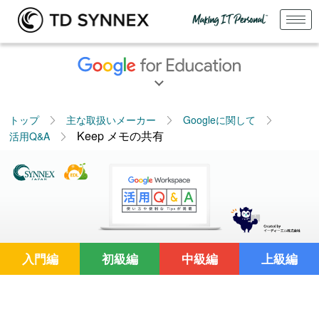
トップ
主な取扱いメーカー
Googleに関して
Keep メモの共有
活用Q&A
入門編
初級編
中級編
上級編