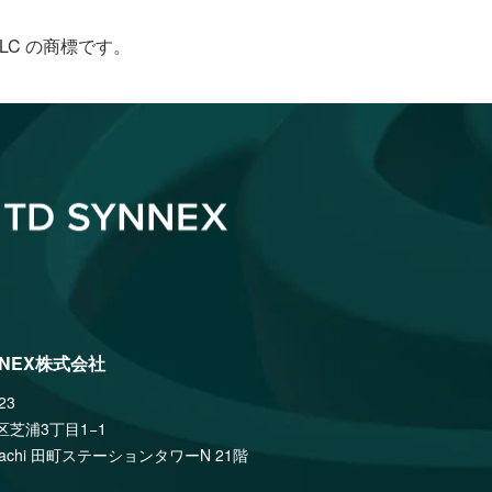
le LLC の商標です。
NNEX株式会社
23
区芝浦3丁目1−1
amachi 田町ステーションタワーN 21階