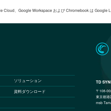
le Cloud、Google Workspace および Chromebook は Goog
ソリューション
TD SY
〒108-00
資料ダウンロード
東京都港
msb T