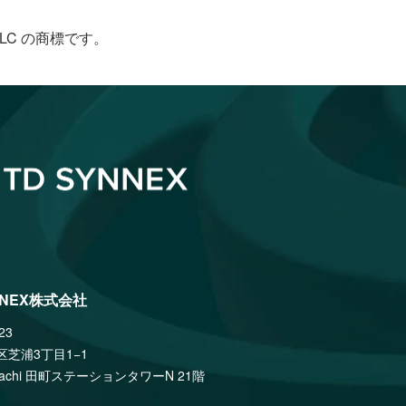
le LLC の商標です。
NNEX株式会社
23
区芝浦3丁目1−1
amachi 田町ステーションタワーN 21階