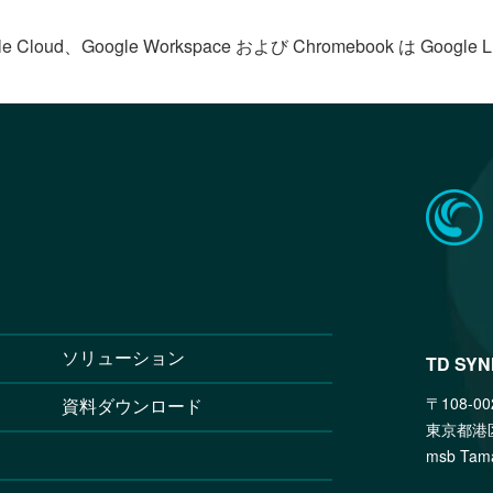
le Cloud、Google Workspace および Chromebook は Goog
ソリューション
TD SY
〒108-00
資料ダウンロード
東京都港
msb T