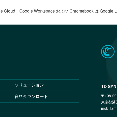
le Cloud、Google Workspace および Chromebook は Goog
ソリューション
TD SY
〒108-00
資料ダウンロード
東京都港
msb T