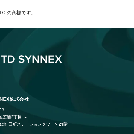
le LLC の商標です。
NNEX株式会社
23
区芝浦3丁目1−1
amachi 田町ステーションタワーN 21階