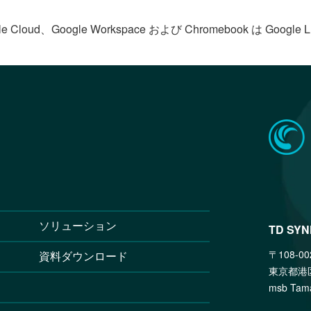
le Cloud、Google Workspace および Chromebook は Goog
ソリューション
TD SY
〒108-00
資料ダウンロード
東京都港
msb T