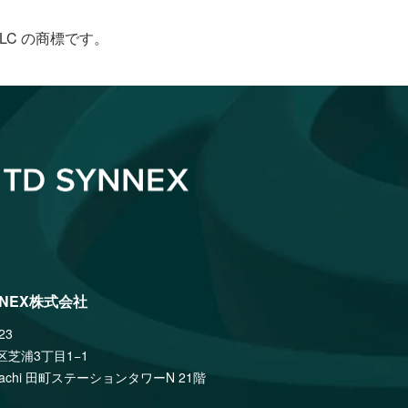
le LLC の商標です。
NNEX株式会社
23
区芝浦3丁目1−1
amachi 田町ステーションタワーN 21階