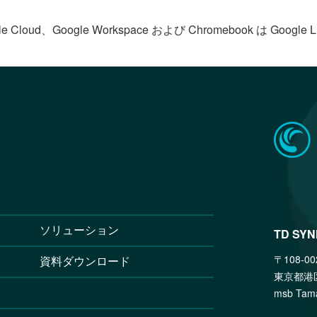
le Cloud、Google Workspace および Chromebook は Goog
ソリューション
TD SY
〒108-00
資料ダウンロード
東京都港
msb T