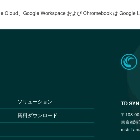
le Cloud、Google Workspace および Chromebook は Goog
ソリューション
TD SY
〒108-00
資料ダウンロード
東京都港
msb T