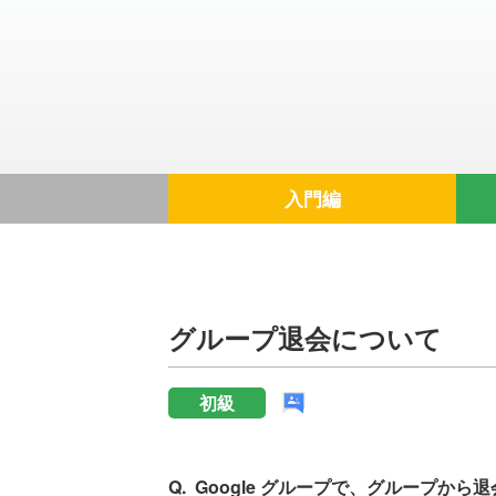
入門編
グループ退会について
初級
Google グループで、グループか