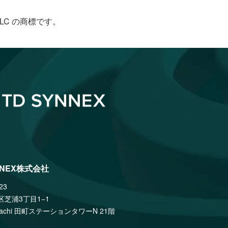
le LLC の商標です。
NNEX株式会社
23
区芝浦3丁目1−1
amachi 田町ステーションタワーN 21階