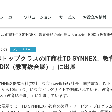
いメーカー
ソリューション
サービス
お役立ち情報
のIT商社TD SYNNEX、教育分野で国内最大の展示会「EDIX（教育
05.09
プレスリリース
界トップクラスのIT商社TD SYNNEX
EDIX（教育総合展）」に出展
SYNNEX株式会社(本社：東京 代表取締役社長：國持重隆、以下「T
）から
10
日（金）に東京ビッグサイトで開催されている、教育
IX
（教育総合展）」に出展しています。
の展示では、TD SYNNEXが複数の製品・サービス・プログ