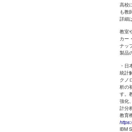
高校
も教
詳細
教室
カー
ナッ
製品
・日
統計
クノ
析の
す。
強化
計分
教育
https
IBM