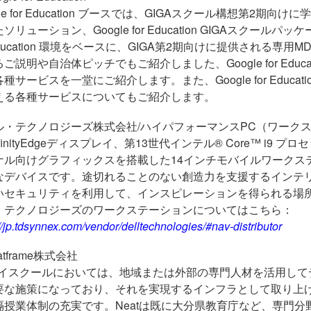
le for Education ブースでは、
GIGA
スクール構想第
2
期向けに学
たソリューション、
Google for Education GIGA
スクールパッケ
ducation
環境をベースに、
GIGA
第
2
期向けに提供される専用
M
るご説明や自治体ピッチでもご紹介しました、
Google for Educ
各種サービスを一堂にご紹介します。また、
Google for Educat
える各種サービスについてもご紹介します。
ル・テクノロジーズ株式会社/ハイパフォーマンスPC（ワークステー
finityEdge
ディスプレイ、第
13
世代インテル
® Core
™
i9
プロセ
ナル向けグラフィックスを搭載した
14
インチモバイルワークス
なデバイスです。途切れることのない創造力を支援するインテ
いセキュリティを利用して、インスピレーションを得られる場
・テクノロジーズのワークステーションについてはこちら：
//jp.tdsynnex.com/vendor/delltechnologies/#nav-distributor
atframe株式会社
ハイスクールにおいては、地域または外部の専門人材を活用して
要な施策になっており、それを実現するインフラとして取り上
隔授業体制の充実です。
Neat
は既に大分県教育庁など、専門分