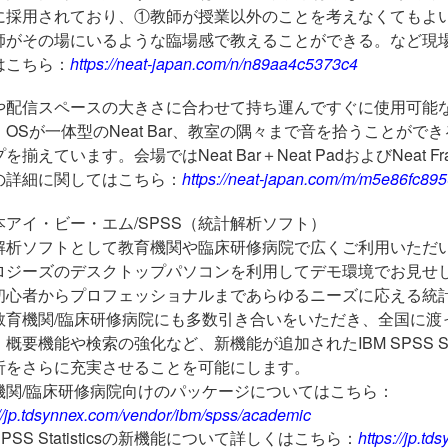
に採用されており、①教師が授業以外のことを考えなくてもよ
師がその場にいるような臨場感で教えることができる。など現
はこちら：
https://neat-japan.com/n/n89aa4c5373c4
や配信スペースの大きさに合わせて持ち運んですぐに使用可能
・
OS
が一体型の
Neat Bar
、教室の隅々まで音を拾うことができ
プを揃えています。会場では
Neat Bar
＋
Neat Pad
および
Neat F
の詳細に関してはこちら：
https://neat-japan.com/m/m5e86fc89
本アイ・ビー・エム/SPSS（統計解析ソフト）
解析ソフトとして教育機関や臨床研修病院で広くご利用いただ
ロジーズのデスクトップパソコンを利用してデモ環境でお見せ
初心者からプロフェッショナルまであらゆるニーズに応える統
教育機関
/
臨床研修病院にも多数引き合いをいただき、全国に渡
、概要機能や検索の強化など、新機能が追加された
IBM SPSS St
析をさらに充実させることを可能にします。
機関
/
臨床研修病院向けのパッケージについてはこちら：
://jp.tdsynnex.com/vendor/ibm/spss/academic
 SPSS Statisticsの新機能について詳しくはこちら：
https://jp.t