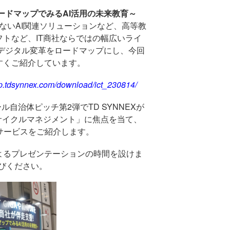
ードマップでみる
AI
活用の未来教育～
ない
AI
関連ソリューションなど、高等教
フトなど、
IT
商社ならではの幅広いライ
デジタル変革をロードマップにし、今回
すくご紹介しています。
/jp.tdsynnex.com/download/ict_230814/
ール自治体ピッチ第
2
弾で
TD SYNNEX
が
サイクルマネジメント」に焦点を当て、
サービスをご紹介します。
よるプレゼンテーションの時間を設けま
びください。