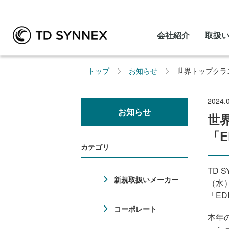
会社紹介
取扱
トップ
お知らせ
世界トップクラス
2024.
お知らせ
世
「
カテゴリ
TD 
新規取扱いメーカー
（水
「
ED
コーポレート
本年