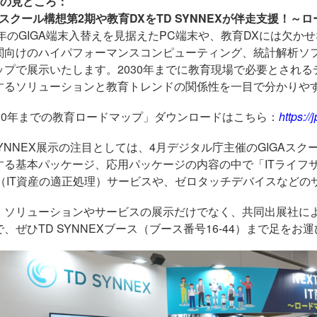
の見どころ：
スクール構想第
2
期や
教育
DX
を
TD SYNNEX
が伴走支援！～ロ
5年の
GIGA
端末入替えを見据えた
PC
端末や、教育
DX
には欠かせ
関向けのハイパフォーマンスコンピューティング、統計解析ソ
ップで展示いたします。
2030
年までに教育現場で必要とされる
するソリューションと教育トレンドの関係性を一目で分かりや
30
年までの教育ロードマップ」ダウンロードはこちら：
https:/
SYNNEX展示の注目としては、
4
月デジタル庁主催の
GIGA
スク
する基本パッケージ、応用パッケージの内容の中で「
IT
ライフ
（
IT
資産の適正処理）サービスや、ゼロタッチデバイスなどの
、ソリューションやサービスの展示だけでなく、共同出展社に
で、ぜひ
TD SYNNEX
ブース（ブース番号
16-44
）まで足をお運