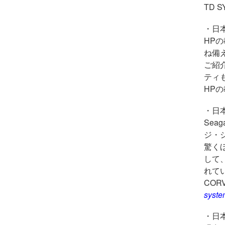
TD 
・日
HP
ね備
ご紹
ティ
HP
・日本
Seag
ジ・
驚く
して
れて
COR
syste
・日本