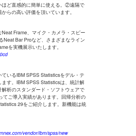
いほど直感的に簡単に使える。②遠隔で
場からの高い評価を頂いています。
な
Neat Frame
、マイク・カメラ・スピー
る
Neat Bar Pro
など、さまざまなライン
rame
を実機展示いたします。
50cd
いている
IBM SPSS Statistics
をデル・テ
します。
IBM SPSS Statistics
は、統計解
計解析のスタンダード・ソフトウェアで
ってご導入実績があります。回帰分析の
atistics 29
をご紹介します。新機能は統
dsynnex.com/vendor/ibm/spss/new