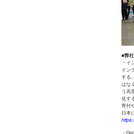
■弊
・イ
イン
する
はな
う高
化す
寄付
日本
https:
・Goog