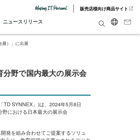
販売店様向け商品サイト
ニュースリリース
総合展）」に出展
、教育分野で国内最大の展示会
D SYNNEX」)は、
2024
年
5
月
8
日
分野における日本最大の展示会
ラム開発を組み合わせてご提案するソリュ