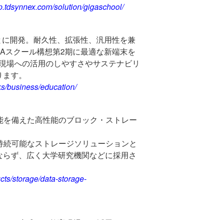
/jp.tdsynnex.com/solution/gigaschool/
とに開発。耐久性、拡張性、汎用性を兼
GA
スクール構想第
2
期に最適な新端末を
現場への活用のしやすさやサステナビリ
ります。
ks/business/education/
能を備えた高性能のブロック・ストレー
持続可能なストレージソリューションと
ならず、広く大学研究機関などに採用さ
cts/storage/data-storage-