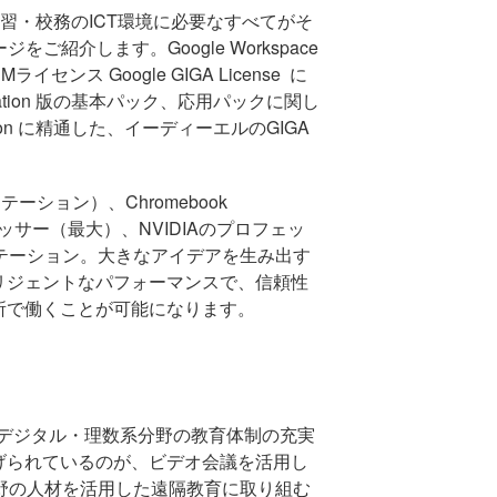
習・校務の
ICT
環境に必要なすべてがそ
ージをご紹介します。
Google Workspace
DM
ライセンス
Google GIGA License
に
ation
版の基本パック、応用パックに関し
ion
に精通した、イーディーエルの
GIGA
ション）、Chromebook
ッサー（最大）、
NVIDIA
のプロフェッ
テーション。大きなアイデアを生み出す
リジェントなパフォーマンスで、信頼性
所で働くことが可能になります。
デジタル・理数系分野の教育体制の充実
げられているのが、ビデオ会議を活用し
野の人材を活用した遠隔教育に取り組む