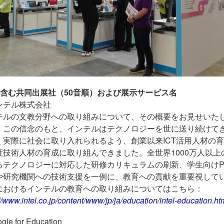
社含む共同出展社（
50
音順）および展示サービス名
ンテル株式会社
テルの文教分野への取り組みについて、その概要をお見せいた
」この信念のもと、インテルはテクノロジーを世に送り続けて
く実際に社会に取り入れられるよう、創業以来
ICT
活用人材の育
度技術人材の育成に取り組んできました。全世界
1000
万人以上
るテクノロジーに対応した研修カリキュラムの刷新、学生向け
や研究機関への技術支援を一例に、教育への貢献を重要視して
におけるインテルの教育への取り組みについてはこちら：
//www.intel.co.jp/content/www/jp/ja/education/intel-education.ht
le for Education