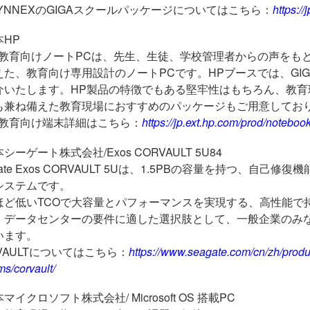
SYNNEXの
GIGA
スクールパッケージについてはこちら：
https:/
本HP
の教育向けノート
PC
は、先生、生徒、学校管理者からの声をも
えた、教育向け専用設計のノート
PC
です。
HP
ブースでは、
GI
介いたします。
HP
製品の特徴でもある堅牢性はもちろん、教育
も兼ね備えた教育現場におすすめのパッケージもご用意してお
の教育向け端末詳細はこちら：
https://jp.ext.hp.com/prod/noteboo
シーゲート株式会社/Exos CORVAULT 5U84
ate Exos CORVAULT 5Uは、
1.5PB
の容量を持つ、自己修復機
システムです。
ほど低い
TCO
で大容量とパフォーマンスを実現する、高性能で
、データセンターの要件に適した選択肢として、一般企業のみ
います。
VAULTについてはこちら：
https://www.seagate.com/cn/zh/produ
ms/corvault/
マイクロソフト株式会社/ Microsoft OS 搭載PC