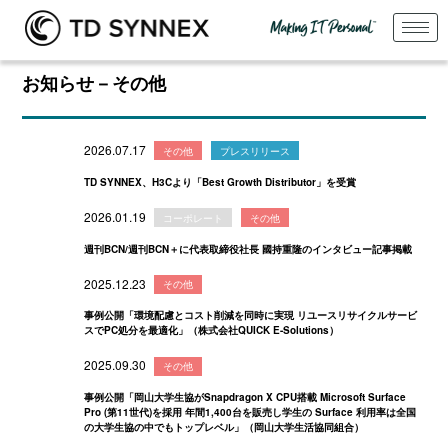
お知らせ－その他
2026.07.17
その他
プレスリリース
TD SYNNEX、H3Cより「Best Growth Distributor」を受賞
2026.01.19
コーポレート
その他
週刊BCN/週刊BCN＋に代表取締役社長 國持重隆のインタビュー記事掲載
2025.12.23
その他
事例公開「環境配慮とコスト削減を同時に実現 リユースリサイクルサービ
スでPC処分を最適化」（株式会社QUICK E-Solutions）
2025.09.30
その他
事例公開「岡山大学生協がSnapdragon X CPU搭載 Microsoft Surface
Pro (第11世代)を採用 年間1,400台を販売し学生の Surface 利用率は全国
の大学生協の中でもトップレベル」（岡山大学生活協同組合）