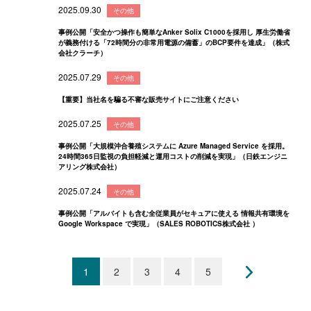
2025.09.30
その他
事例公開「安全かつ操作も簡単なAnker Solix C1000を採用し 厚生労働省
が義務付ける「72時間分の非常用電源の備蓄」のBCP要件を達成」（株式
会社クラーチ）
2025.07.29
その他
【重要】当社名を騙る不審な販売サイトにご注意ください
2025.07.25
その他
事例公開「大規模沖合養殖システムに Azure Managed Service を採用。
24時間365日監視の負担軽減と運用コストの削減を実現」（日鉄エンジニ
アリング株式会社）
2025.07.24
その他
事例公開「アルバイトも含む全従業員がセキュアに使える 情報共有環境を
Google Workspace で実現」（SALES ROBOTICS株式会社 ）
1
2
3
4
5