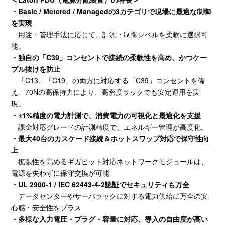
・Basic / Metered / Managed
の
3
カテゴリで現場に最適な制御
を実現
用途・管理手法に応じて、計測・制御レベルを柔軟に選択可
能。
・独自の「
C39
」コンセントで接続の柔軟性を高め、かつケー
ブル抜けを防止
「
C13
」「
C19
」の両方に対応する「
C39
」コンセントを備
え、
70N
の高保持力により、高密度ラックでも安定運用を実
現。
・±
1%
精度の電力計測で、消費電力の可視化と最適化を支援
課金対応グレードの計測精度で、エネルギー管理が高度化。
・最大
40
台のカスケード接続＆ホットスワップ対応で保守性向
上
拡張性を高めるギガビット対応ネットワークモジュールは、
電源を失わずに保守交換が可能
・UL 2900-1 / IEC 62443-4-2
認証でセキュリティも万全
データセンターやサーバラックに対する電力供給に万全の安
心感・安全性をプラス
・多様な入力電圧・プラグ・容量に対応、導入の自由度が高い