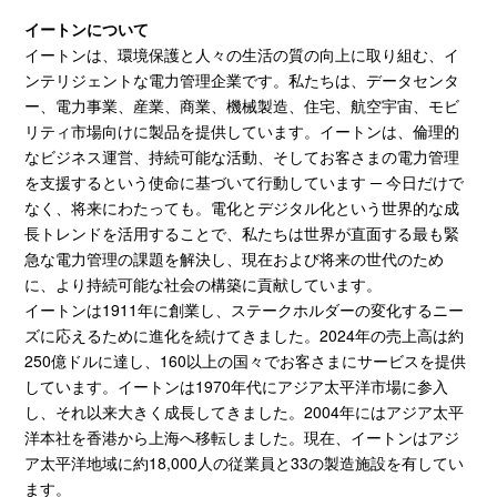
イートンについて
イートンは、環境保護と人々の生活の質の向上に取り組む、イ
ンテリジェントな電力管理企業です。私たちは、データセンタ
ー、電力事業、産業、商業、機械製造、住宅、航空宇宙、モビ
リティ市場向けに製品を提供しています。イートンは、倫理的
なビジネス運営、持続可能な活動、そしてお客さまの電力管理
を支援するという使命に基づいて行動しています
─
今日だけで
なく、将来にわたっても。電化とデジタル化という世界的な成
長トレンドを活用することで、私たちは世界が直面する最も緊
急な電力管理の課題を解決し、現在および将来の世代のため
に、より持続可能な社会の構築に貢献しています。
イートンは
1911
年に創業し、ステークホルダーの変化するニー
ズに応えるために進化を続けてきました。
2024
年の売上高は約
250
億ドルに達し、
160
以上の国々でお客さまにサービスを提供
しています。イートンは
1970
年代にアジア太平洋市場に参入
し、それ以来大きく成長してきました。
2004
年にはアジア太平
洋本社を香港から上海へ移転しました。現在、イートンはアジ
ア太平洋地域に約
18,000
人の従業員と
33
の製造施設を有してい
ます。