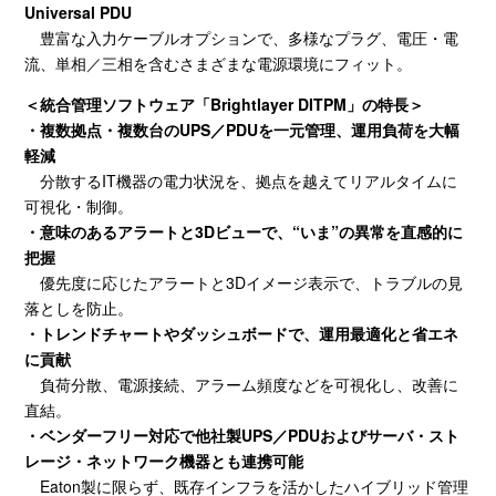
Universal PDU
豊富な入力ケーブルオプションで、多様なプラグ、電圧・電
流、単相／三相を含むさまざまな電源環境にフィット。
＜統合管理ソフトウェア「Brightlayer DITPM」の特長＞
・複数拠点・複数台の
UPS
／
PDU
を一元管理、運用負荷を大幅
軽減
分散する
IT
機器の電力状況を、拠点を越えてリアルタイムに
可視化・制御。
・意味のあるアラートと
3D
ビューで、
“
いま
”
の異常を直感的に
把握
優先度に応じたアラートと
3D
イメージ表示で、トラブルの見
落としを防止。
・トレンドチャートやダッシュボードで、運用最適化と省エネ
に貢献
負荷分散、電源接続、アラーム頻度などを可視化し、改善に
直結。
・ベンダーフリー対応で他社製
UPS
／
PDU
およびサーバ・スト
レージ・ネットワーク機器とも連携可能
Eaton製に限らず、既存インフラを活かしたハイブリッド管理