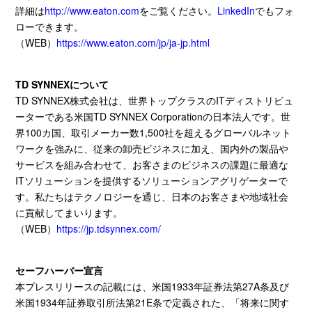
詳細は
http://www.eaton.com
をご覧ください。
LinkedIn
でもフォ
ローできます。
（
WEB
）
https://www.eaton.com/jp/ja-jp.html
TD SYNNEXについて
TD SYNNEX株式会社は、世界トップクラスの
IT
ディストリビュ
ーターである米国
TD SYNNEX Corporation
の日本法人です。世
界
100
カ国、取引メーカー数
1,500
社を超えるグローバルネット
ワークを強みに、従来の卸売ビジネスに加え、国内外の製品や
サービスを組み合わせて、お客さまのビジネスの課題に最適な
IT
ソリューションを提供するソリューションアグリゲーターで
す。私たちはテクノロジーを通じ、日本のお客さまや地域社会
に貢献してまいります。
（
WEB
）
https://jp.tdsynnex.com/
セーフハーバー宣言
本プレスリリースの記載には、米国
1933
年証券法第
27A
条及び
米国
1934
年証券取引所法第
21E
条で定義された、「将来に関す