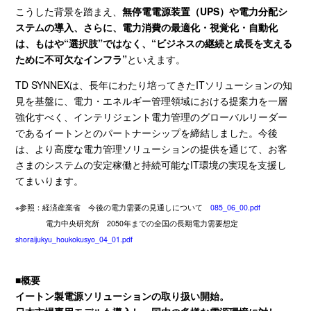
こうした背景を踏まえ、
無停電電源装置（
UPS
）や電力分配シ
ステムの導入、さらに、電力消費の最適化・視覚化・自動化
は、もはや
“
選択肢
”
ではなく、
“
ビジネスの継続と成長を支える
ために不可欠なインフラ
”
といえます。
TD SYNNEXは、長年にわたり培ってきた
IT
ソリューションの知
見を基盤に、電力・エネルギー管理領域における提案力を一層
強化すべく、インテリジェント電力管理のグローバルリーダー
であるイートンとのパートナーシップを締結しました。今後
は、より高度な電力管理ソリューションの提供を通じて、お客
さまのシステムの安定稼働と持続可能な
IT
環境の実現を支援し
てまいります。
※参照：経済産業省 今後の電力需要の見通しについて
085_06_00.pdf
電力中央研究所 2050年までの全国の長期電力需要想定
shoraijukyu_houkokusyo_04_01.pdf
■概要
イートン製電源ソリューションの取り扱い開始。