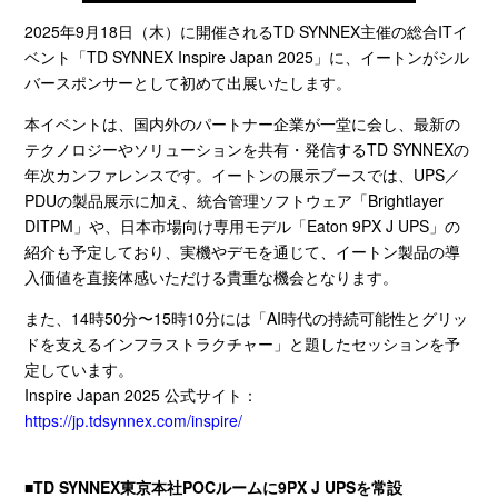
2025年
9
月
18
日（木）に開催される
TD SYNNEX
主催の総合
IT
イ
ベント「
TD SYNNEX Inspire Japan 2025
」に、イートンがシル
バースポンサーとして初めて出展いたします。
本イベントは、国内外のパートナー企業が一堂に会し、最新の
テクノロジーやソリューションを共有・発信する
TD SYNNEX
の
年次カンファレンスです。イートンの展示ブースでは、
UPS
／
PDU
の製品展示に加え、統合管理ソフトウェア「
Brightlayer
DITPM
」や、日本市場向け専用モデル「
Eaton 9PX J UPS
」の
紹介も予定しており、実機やデモを通じて、イートン製品の導
入価値を直接体感いただける貴重な機会となります。
また、
14
時
50
分〜
15
時
10
分には「
AI
時代の持続可能性とグリッ
ドを支えるインフラストラクチャー」と題したセッションを予
定しています。
Inspire Japan 2025 公式サイト：
https://jp.tdsynnex.com/inspire/
■
TD SYNNEX
東京本社
POC
ルームに
9PX J UPS
を常設