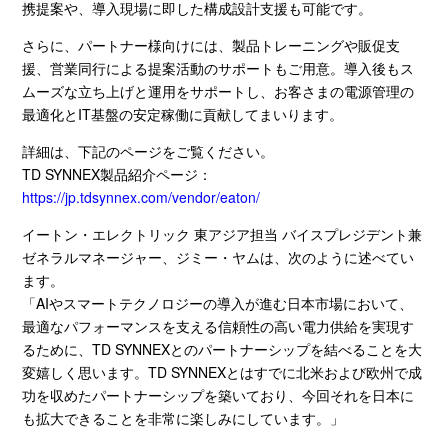
携提案や、導入現場に即した構成設計支援も可能です。
さらに、パートナー様向けには、製品トレーニングや販促支
援、営業同行による提案活動のサポートもご用意。導入後もス
ムーズな立ち上げと運用をサポートし、お客さまの電源管理の
最適化と
IT
基盤の安定稼働に貢献してまいります。
詳細は、下記のページをご覧ください。
TD SYNNEX製品紹介ページ：
https://jp.tdsynnex.com/vendor/eaton/
イートン・エレクトリック 東アジア担当 バイスプレジデント兼
ゼネラルマネージャー、ジミー・ヤムは、次のように述べてい
ます。
「
AI
やスマートテクノロジーの導入が進む日本市場において、
最適なパフォーマンスを支える信頼性の高い電力供給を実現す
るために、
TD SYNNEX
とのパートナーシップを結べることを大
変嬉しく思います。
TD SYNNEX
とはすでに北米および欧州で成
功を収めたパートナーシップを築いており、今回それを日本に
も拡大できることを非常に楽しみにしています。」