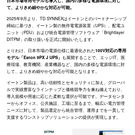
日本市場専用モデルも導入し、国内の多様な電源環境に対し
て、よりきめ細やかな対応が可能。
2025年9月より、
TD SYNNEX
はイートンとのパートナーシップ
締結に基づき、イートン製の無停電電源装置（
UPS
）、配電ユ
ニット（
PDU
）および統合電源管理ソフトウェア「
Brightlayer
DITPM
」の取り扱いを正式に開始いたします。
とりわけ、日本市場の電源仕様に最適化された
100V
対応の専用
モデル「
Eaton 9PX J UPS
」
も展開することで、エッジ
IT
、医
療現場、教育機関、産業機器など、国内の多様な電源環境に対
して、よりきめ細やかな対応が可能となります。
イートン製品は、高い信頼性とセキュリティに加え、グローバ
ルで実績豊富なラインナップと価格競争力を兼ね備えており、
導入規模や用途に応じた柔軟な選択が可能です。データセンタ
ーからオフィス、公共施設、工場に至るまで、幅広い電力管理
ニーズに対して、製品選定から統合管理、運用までを一貫して
支援するワンストップソリューションの提供が実現します。