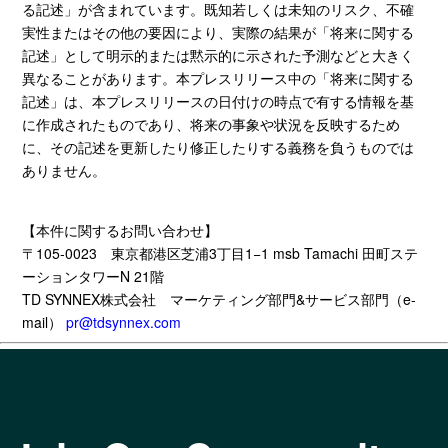
る記述」が含まれています。既知若しくは未知のリスク、不確
実性
また
はその他の要因により、実際の結果が「将来に関する
記述」として明示的
また
は黙示的に示された予測
など
と大きく
異なることがあります。本プレスリリース中の「将来に関する
記述」は、本プレスリリースの日付けの時点で有する情報を基
に作成されたものであり、将来の事象や状況を反映するため
に、その記述を更新したり修正したりする義務を負うものでは
ありません。
【本件に関するお問い合わせ】
〒
105-0023
東京都港区芝浦
3
丁目
1
−
1 msb Tamachi
田町ステ
ーションタワー
N 21
階
TD SYNNEX株式会社
マーケティング部門
&
サービス部門（
e-
mail
）
pr@tdsynnex.com