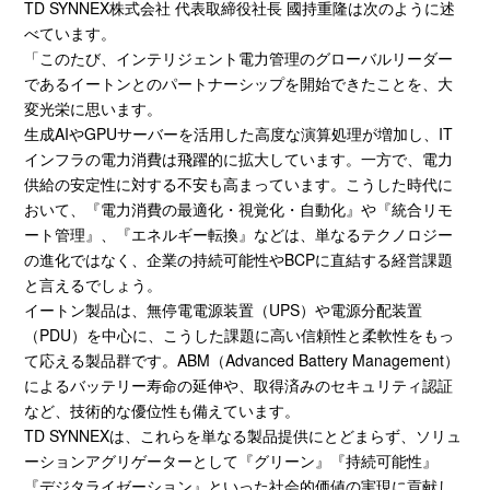
TD SYNNEX株式会社 代表取締役社長 國持重隆は次のように述
べています。
「このたび、インテリジェント電力管理のグローバルリーダー
であるイートンとのパートナーシップを開始できたことを、大
変光栄に思います。
生成
AI
や
GPU
サーバーを活用した高度な演算処理が増加し、
IT
インフラの電力消費は飛躍的に拡大しています。一方で、電力
供給の安定性に対する不安も高まっています。こうした時代に
おいて、『電力消費の最適化・視覚化・自動化』や『統合リモ
ート管理』、『エネルギー転換』などは、単なるテクノロジー
の進化ではなく、企業の持続可能性や
BCP
に直結する経営課題
と言えるでしょう。
イートン製品は、無停電電源装置（
UPS
）や電源分配装置
（
PDU
）を中心に、こうした課題に高い信頼性と柔軟性をもっ
て応える製品群です。
ABM
（
Advanced Battery Management
）
によるバッテリー寿命の延伸や、取得済みのセキュリティ認証
など、技術的な優位性も備えています。
TD SYNNEX
は、これらを単なる製品提供にとどまらず、ソリュ
ーションアグリゲーターとして『グリーン』『持続可能性』
『デジタライゼーション』といった社会的価値の実現に貢献し