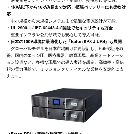
過充電を防ぐインテリジェント制御で、交換頻度を低減。
・1kVA
以下から
10kVA
超まで対応、拡張バッテリーにも柔軟対
応
中小規模から大規模システムまで最適な電源設計が可能。
・
UL 2900-1 / IEC 62443-4-2
認証でセキュリティも万全
重要インフラや公共領域でも安心して導入可能。
・
日本の
100V
環境に最適化した「
Eaton 9PX J UPS
」も展開
グローバルモデルを日本市場向けに再設計し、
PSE
認証を取
得。国内のエッジ
IT
、医療機器、教育現場、産業オートメーシ
ョン設備など、多様な現場での導入実績を想定。高効率・高信
頼の電力供給で、ミッションクリティカルな業務を安定的に支
えます。
＜Eaton PDU（電源分配装置）の特長＞