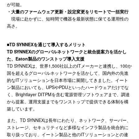
が可能。
・大量のファームウェア更新・設定変更をリモートで一括実行
現場に赴かずに、短時間で機器を最新状態に保てる運用性の
高さ。
■
TD SYNNEX
を通じて導入するメリット
TD SYNNEXのグローバルネットワークと統合提案力を活かし
た、Eaton製品のワンストップ導入支援
TD SYNNEXは、世界
1,500
社以上の
IT
メーカーと連携し、
100
か
国を超えるグローバルネットワークを活かして、国内外の先進
的な
IT
ソリューションを日本市場に展開してきました。イート
ン製品においても、
UPS
や
PDU
といったハードウェアだけでな
く、
Brightlayer DITPM
を含む電源管理ソフトウェアまで、調達
から提案、運用支援までをワンストップで提供できる体制を構
築しています。
また、
TD SYNNEX
は長年にわたり、ネットワーク、サーバー、
ストレージ、セキュリティなど多様なインフラ製品を統合的に
取り扱っており、イートン製品と他の
IT
ソリューションとの連