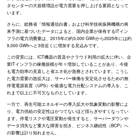
タセンターの大規模増設が電力需要を押し上げる要因となって
います。
さらに、総務省「情報通信白書」および科学技術振興機構の将
来予測に基づいたデータによると、国内企業が保有する
IT
イン
フラの電力消費量は、
2015
年の約
3,000 GWh
から
2025
年には約
9,000 GWh
へと
3
倍近くに増加する見込みです。
この背景には、
ICT
機器の普及やクラウド利用の拡大に伴い、企
業
IT
インフラの稼働規模が年々増加していることがあり、今後
も電力効率の見直しと省エネ化が急務とされています。こうし
た電力需要の急拡大は、サーバー稼働を安定化させるための無
停電電源装置（
UPS
）や最適な電力分配システムの導入を、こ
れまで以上に不可欠なものとしています。
一方で、再生可能エネルギーの導入拡大や気象変動の影響によ
り、電力供給の安定性はかつてないほど揺らぎやすくなってい
ます。停電リスクや電圧変動が発生すると、サーバーダウンや
データ消失など重大な障害を招き、ビジネス継続性（
BCP
）へ
の影響は計り知れません。