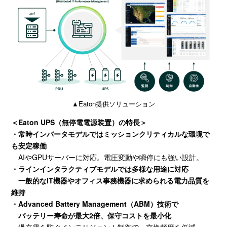
▲Eaton提供ソリューション
＜Eaton UPS（無停電電源装置）の特長＞
・常時インバータモデルではミッションクリティカルな環境で
も安定稼働
AIや
GPU
サーバーに対応。電圧変動や瞬停にも強い設計。
・ラインインタラクティブモデルでは多様な用途に対応
一般的な
IT
機器やオフィス事務機器に求められる電力品質を
維持
・Advanced Battery Management
（
ABM
）技術で
バッテリー寿命が最大
2
倍、保守コストを最小化