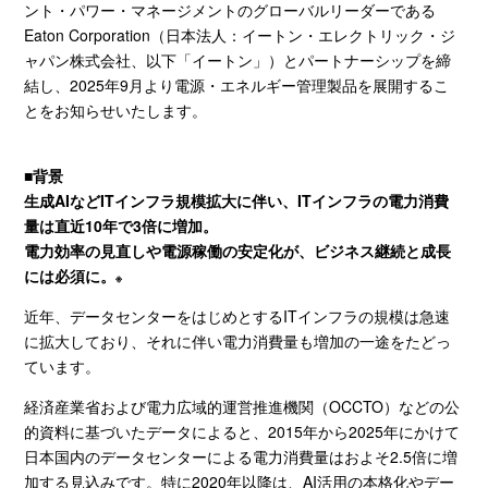
ント・パワー・マネージメントのグローバルリーダーである
Eaton Corporation
（日本法人：イートン・エレクトリック・ジ
ャパン株式会社、以下「イートン」）とパートナーシップを締
結し、2025年9月より電源・エネルギー管理製品を展開するこ
とをお知らせいたします。
■背景
生成AIなどITインフラ規模拡大に伴い、ITインフラの電力消費
量は直近10年で3倍に増加。
電力効率の見直しや電源稼働の安定化が、ビジネス継続と成長
には必須に。
※
近年、データセンターをはじめとする
IT
インフラの規模は急速
に拡大しており、それに伴い電力消費量も増加の一途をたどっ
ています。
経済産業省および電力広域的運営推進機関（
OCCTO
）などの公
的資料に基づいたデータによると、
2015
年から
2025
年にかけて
日本国内のデータセンターによる電力消費量はおよそ
2.5
倍に増
加する見込みです。特に
2020
年以降は、
AI
活用の本格化やデー